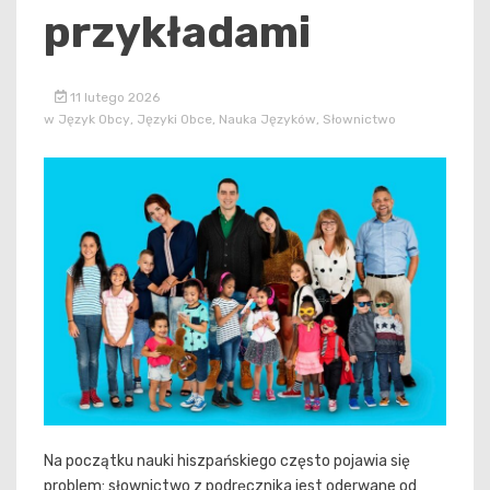
przykładami
11 lutego 2026
w
Język Obcy
,
Języki Obce
,
Nauka Języków
,
Słownictwo
Na początku nauki hiszpańskiego często pojawia się
problem: słownictwo z podręcznika jest oderwane od