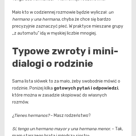
Mało kto w codziennej rozmowie będzie wyliczał:
un
hermano y una hermana
, chyba że chce się bardzo
precyzyjnie zaznaczyć płeć. W praktyce mieszane grupy
„z automatu” idą w męskiej liczbie mnogiej.
Typowe zwroty i mini-
dialogi o rodzinie
Sama lista słówek to za mało, żeby swobodnie mówić o
rodzinie. Poniżej kilka
gotowych pytań i odpowiedzi
,
które można w zasadzie skopiować do własnych
rozmów.
¿Tienes hermanos?
– Masz rodzeństwo?
Sí, tengo un hermano mayor y una hermana menor.
– Tak,
mam starszego brata i młodszą siostrę.