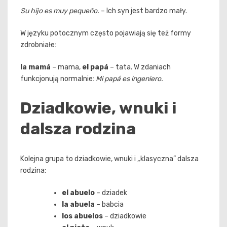
Su hijo es muy pequeño.
– Ich syn jest bardzo mały.
W języku potocznym często pojawiają się też formy
zdrobniałe:
la mamá
– mama,
el papá
– tata. W zdaniach
funkcjonują normalnie:
Mi papá es ingeniero.
Dziadkowie, wnuki i
dalsza rodzina
Kolejna grupa to dziadkowie, wnuki i „klasyczna” dalsza
rodzina:
el abuelo
– dziadek
la abuela
– babcia
los abuelos
– dziadkowie