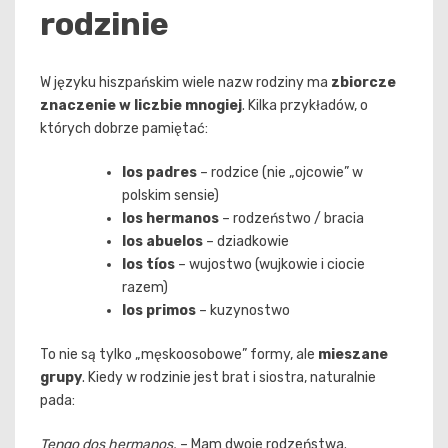
rodzinie
W języku hiszpańskim wiele nazw rodziny ma
zbiorcze
znaczenie w liczbie mnogiej
. Kilka przykładów, o
których dobrze pamiętać:
los padres
– rodzice (nie „ojcowie” w
polskim sensie)
los hermanos
– rodzeństwo / bracia
los abuelos
– dziadkowie
los tíos
– wujostwo (wujkowie i ciocie
razem)
los primos
– kuzynostwo
To nie są tylko „męskoosobowe” formy, ale
mieszane
grupy
. Kiedy w rodzinie jest brat i siostra, naturalnie
pada:
Tengo dos hermanos.
– Mam dwoje rodzeństwa.