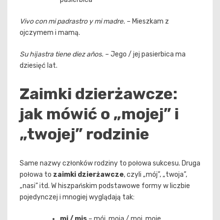
Vivo con mi padrastro y mi madre.
– Mieszkam z
ojczymem i mamą.
Su hijastra tiene diez años.
– Jego / jej pasierbica ma
dziesięć lat.
Zaimki dzierżawcze:
jak mówić o „mojej” i
„twojej” rodzinie
Same nazwy członków rodziny to połowa sukcesu. Druga
połowa to
zaimki dzierżawcze
, czyli „mój”, „twoja”,
„nasi” itd. W hiszpańskim podstawowe formy w liczbie
pojedynczej i mnogiej wyglądają tak:
mi / mis
– mój, moja / moi, moje