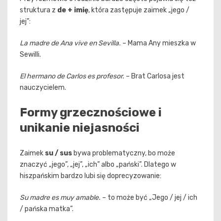
struktura z
de + imię
, która zastępuje zaimek „jego /
jej”:
La madre de Ana vive en Sevilla.
– Mama Any mieszka w
Sewilli.
El hermano de Carlos es profesor.
– Brat Carlosa jest
nauczycielem.
Formy grzecznościowe i
unikanie niejasności
Zaimek
su / sus
bywa problematyczny, bo może
znaczyć „jego”, „jej”, „ich” albo „pański”. Dlatego w
hiszpańskim bardzo lubi się doprecyzowanie:
Su madre es muy amable.
– to może być „Jego / jej / ich
/ pańska matka”.