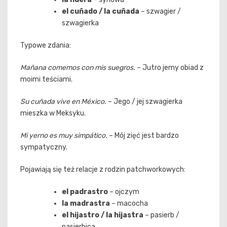
el cuñado / la cuñada
– szwagier /
szwagierka
Typowe zdania:
Mañana comemos con mis suegros.
– Jutro jemy obiad z
moimi teściami.
Su cuñada vive en México.
– Jego / jej szwagierka
mieszka w Meksyku.
Mi yerno es muy simpático.
– Mój zięć jest bardzo
sympatyczny.
Pojawiają się też relacje z rodzin patchworkowych:
el padrastro
– ojczym
la madrastra
– macocha
el hijastro / la hijastra
– pasierb /
pasierbica