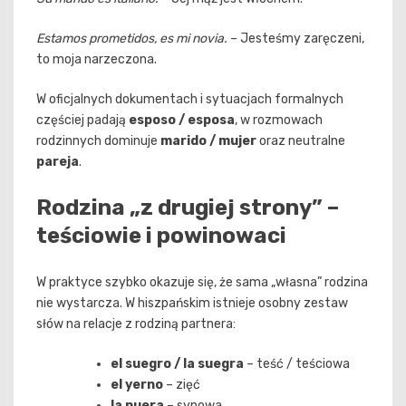
Estamos prometidos, es mi novia.
– Jesteśmy zaręczeni,
to moja narzeczona.
W oficjalnych dokumentach i sytuacjach formalnych
częściej padają
esposo / esposa
, w rozmowach
rodzinnych dominuje
marido / mujer
oraz neutralne
pareja
.
Rodzina „z drugiej strony” –
teściowie i powinowaci
W praktyce szybko okazuje się, że sama „własna” rodzina
nie wystarcza. W hiszpańskim istnieje osobny zestaw
słów na relacje z rodziną partnera:
el suegro / la suegra
– teść / teściowa
el yerno
– zięć
la nuera
– synowa