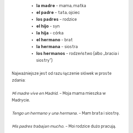
la madre
– mama, matka
el padre
– tata, ojciec
los padres
– rodzice
el hijo
– syn
la hija
– córka
el hermano
– brat
la hermana
– siostra
los hermanos
– rodzeństwo (albo „bracia i
siostry”)
Najważniejsze jest od razu łączenie słówek w proste
zdania:
Mi madre vive en Madrid.
– Moja mama mieszka w
Madrycie.
Tengo un hermano y una hermana.
– Mam brata i siostrę.
Mis padres trabajan mucho.
– Moi rodzice dużo pracują.