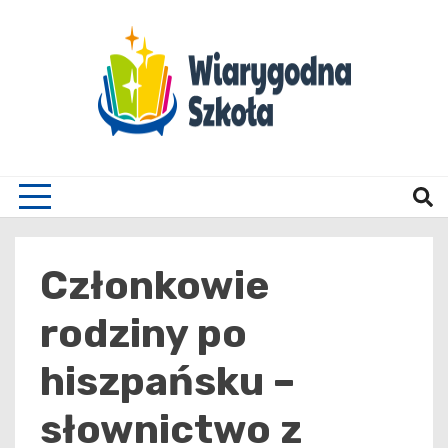
Skip
to
content
Wiary
Członkowie
rodziny po
hiszpańsku –
słownictwo z