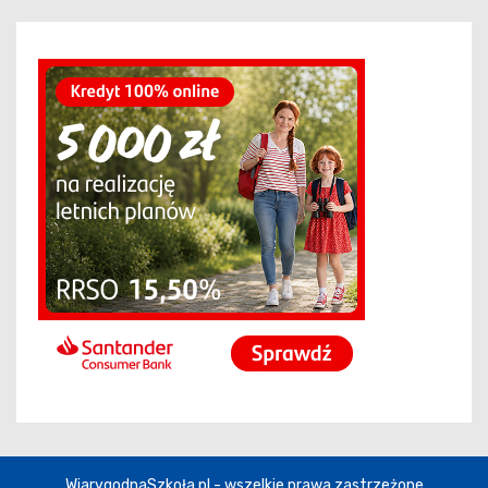
WiarygodnaSzkoła.pl - wszelkie prawa zastrzeżone