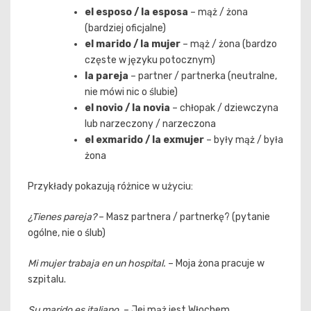
el esposo / la esposa
– mąż / żona
(bardziej oficjalne)
el marido / la mujer
– mąż / żona (bardzo
częste w języku potocznym)
la pareja
– partner / partnerka (neutralne,
nie mówi nic o ślubie)
el novio / la novia
– chłopak / dziewczyna
lub narzeczony / narzeczona
el exmarido / la exmujer
– były mąż / była
żona
Przykłady pokazują różnice w użyciu:
¿Tienes pareja?
– Masz partnera / partnerkę? (pytanie
ogólne, nie o ślub)
Mi mujer trabaja en un hospital.
– Moja żona pracuje w
szpitalu.
Su marido es italiano.
– Jej mąż jest Włochem.