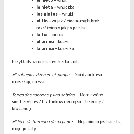
el nieto
– wnuk
la nieta
– wnuczka
los nietos
– wnuki
el tío
– wujek / ciocia-mąż (brak
rozróżnienia jak po polsku)
la tía
– ciocia
el primo
– kuzyn
la prima
– kuzynka
Przykłady w naturalnych zdaniach:
Mis abuelos viven en el campo.
– Moi dziadkowie
mieszkają na wsi.
Tengo dos sobrinos y una sobrina.
– Mam dwóch
siostrzeńców / bratanków i jedną siostrzenicę /
bratanicę.
Mi tía es la hermana de mi padre.
– Moja ciocia jest siostrą
mojego taty.