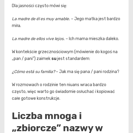
Dla jasności często mówi się:
La madre de él es muy amable.
– Jego matka jest bardzo
miła.
La madre de ellos vive lejos.
– Ich mama mieszka daleko.
W kontekście grzecznościowym (mówienie do kogoś na
„pan / pani”) zaimek
su
jest standardem:
¿Cómo está su familia?
– Jak ma się pana / pani rodzina?
W rozmowach o rodzinie ten niuans wraca bardzo
często, więc warto go świadomie osłuchać i kopiować
całe gotowe konstrukcje.
Liczba mnoga i
„zbiorcze” nazwy w