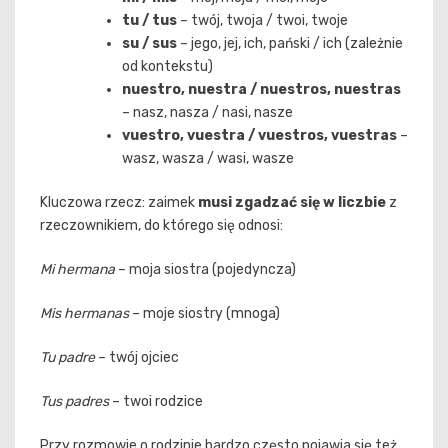
tu / tus
– twój, twoja / twoi, twoje
su / sus
– jego, jej, ich, pański / ich (zależnie
od kontekstu)
nuestro, nuestra / nuestros, nuestras
– nasz, nasza / nasi, nasze
vuestro, vuestra / vuestros, vuestras
–
wasz, wasza / wasi, wasze
Kluczowa rzecz: zaimek
musi zgadzać się w liczbie
z
rzeczownikiem, do którego się odnosi:
Mi hermana
– moja siostra (pojedyncza)
Mis hermanas
– moje siostry (mnoga)
Tu padre
– twój ojciec
Tus padres
– twoi rodzice
Przy rozmowie o rodzinie bardzo często pojawia się też