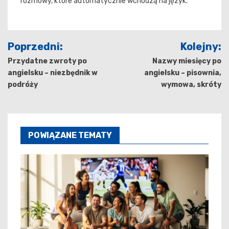
rozmowy, które automatycznie wchodzą na język.
Nawigacja
Poprzedni:
Kolejny:
wpisu
Przydatne zwroty po
Nazwy miesięcy po
angielsku – niezbędnik w
angielsku – pisownia,
podróży
wymowa, skróty
POWIĄZANE TEMATY