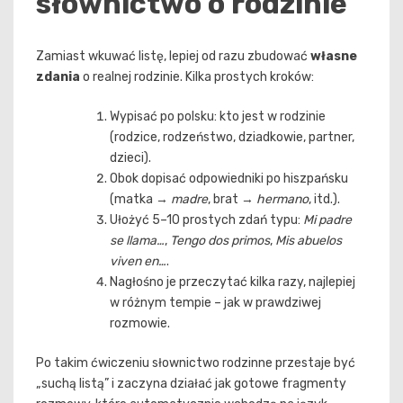
słownictwo o rodzinie
Zamiast wkuwać listę, lepiej od razu zbudować
własne
zdania
o realnej rodzinie. Kilka prostych kroków:
Wypisać po polsku: kto jest w rodzinie
(rodzice, rodzeństwo, dziadkowie, partner,
dzieci).
Obok dopisać odpowiedniki po hiszpańsku
(matka →
madre
, brat →
hermano
, itd.).
Ułożyć 5–10 prostych zdań typu:
Mi padre
se llama…
,
Tengo dos primos
,
Mis abuelos
viven en…
.
Nagłośno je przeczytać kilka razy, najlepiej
w różnym tempie – jak w prawdziwej
rozmowie.
Po takim ćwiczeniu słownictwo rodzinne przestaje być
„suchą listą” i zaczyna działać jak gotowe fragmenty