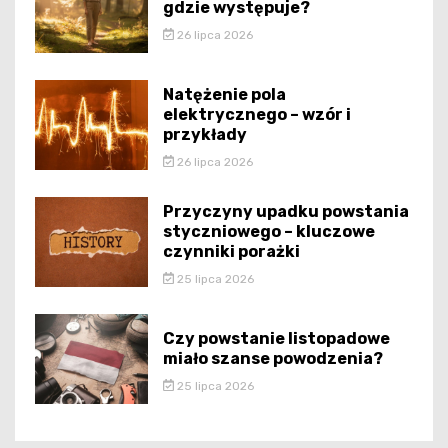
gdzie występuje?
26 lipca 2026
Natężenie pola
elektrycznego – wzór i
przykłady
26 lipca 2026
Przyczyny upadku powstania
styczniowego – kluczowe
czynniki porażki
25 lipca 2026
Czy powstanie listopadowe
miało szanse powodzenia?
25 lipca 2026