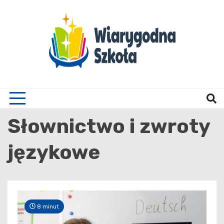
Skip
to
content
Wiary
Słownictwo i zwroty
językowe
8 minut