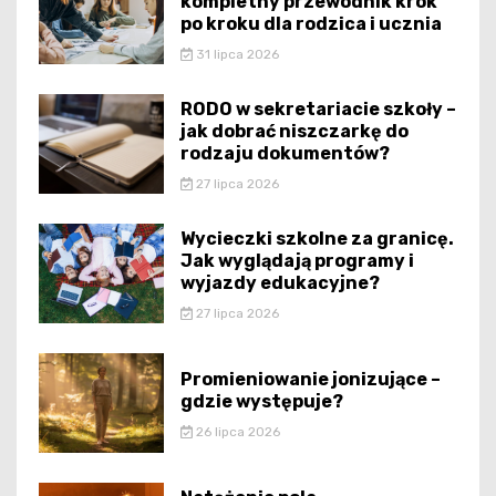
kompletny przewodnik krok
po kroku dla rodzica i ucznia
31 lipca 2026
RODO w sekretariacie szkoły –
jak dobrać niszczarkę do
rodzaju dokumentów?
27 lipca 2026
Wycieczki szkolne za granicę.
Jak wyglądają programy i
wyjazdy edukacyjne?
27 lipca 2026
Promieniowanie jonizujące –
gdzie występuje?
26 lipca 2026