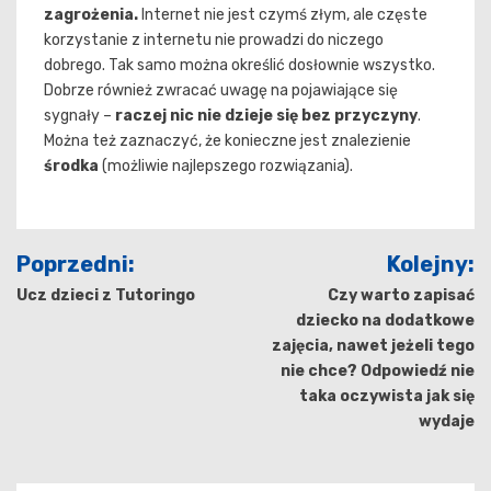
zagrożenia.
Internet nie jest czymś złym, ale częste
korzystanie z internetu nie prowadzi do niczego
dobrego. Tak samo można określić dosłownie wszystko.
Dobrze również zwracać uwagę na pojawiające się
sygnały –
raczej nic nie dzieje się bez przyczyny
.
Można też zaznaczyć, że konieczne jest znalezienie
środka
(możliwie najlepszego rozwiązania).
Nawigacja
Poprzedni:
Kolejny:
wpisu
Ucz dzieci z Tutoringo
Czy warto zapisać
dziecko na dodatkowe
zajęcia, nawet jeżeli tego
nie chce? Odpowiedź nie
taka oczywista jak się
wydaje