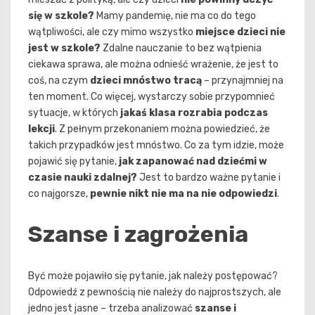
się w szkole?
Mamy pandemię, nie ma co do tego
wątpliwości, ale czy mimo wszystko
miejsce dzieci nie
jest w szkole?
Zdalne nauczanie to bez wątpienia
ciekawa sprawa, ale można odnieść wrażenie, że jest to
coś, na czym
dzieci mnóstwo tracą
– przynajmniej na
ten moment. Co więcej, wystarczy sobie przypomnieć
sytuacje, w których
jakaś klasa rozrabia podczas
lekcji
. Z pełnym przekonaniem można powiedzieć, że
takich przypadków jest mnóstwo. Co za tym idzie, może
pojawić się pytanie,
jak zapanować nad dziećmi w
czasie nauki zdalnej?
Jest to bardzo ważne pytanie i
co najgorsze,
pewnie nikt nie ma na nie odpowiedzi
.
Szanse i zagrożenia
Być może pojawiło się pytanie, jak należy postępować?
Odpowiedź z pewnością nie należy do najprostszych, ale
jedno jest jasne – trzeba analizować
szanse i