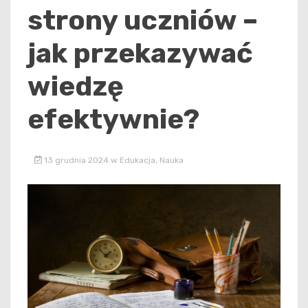
strony uczniów –
jak przekazywać
wiedzę
efektywnie?
13 grudnia 2024
w
Edukacja
,
Nauka