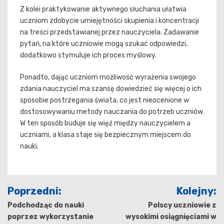
Z kolei praktykowanie aktywnego słuchania ułatwia
uczniom zdobycie umiejętności skupienia i koncentracji
na treści przedstawianej przez nauczyciela. Zadawanie
pytań, na które uczniowie mogą szukać odpowiedzi,
dodatkowo stymuluje ich proces myślowy.
Ponadto, dając uczniom możliwość wyrażenia swojego
zdania nauczyciel ma szansę dowiedzieć się więcej o ich
sposobie postrzegania świata, co jest nieocenione w
dostosowywaniu metody nauczania do potrzeb uczniów.
W ten sposób buduje się więź między nauczycielem a
uczniami, a klasa staje się bezpiecznym miejscem do
nauki.
Nawigacja
Poprzedni:
Kolejny:
wpisu
Podchodząc do nauki
Polscy uczniowie z
poprzez wykorzystanie
wysokimi osiągnięciami w