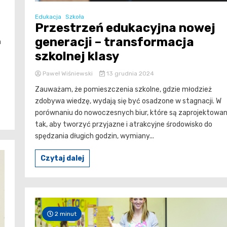
Edukacja
Szkoła
Przestrzeń edukacyjna nowej
generacji – transformacja
a
szkolnej klasy
Paweł Wiśniewski
13 grudnia 2024
Zauważam, że pomieszczenia szkolne, gdzie młodzież
zdobywa wiedzę, wydają się być osadzone w stagnacji. W
porównaniu do nowoczesnych biur, które są zaprojektowa
tak, aby tworzyć przyjazne i atrakcyjne środowisko do
spędzania długich godzin, wymiany...
Czytaj dalej
2 minut