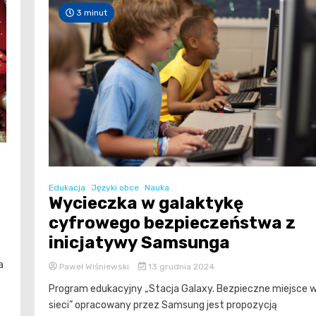
3 minut
Edukacja
Języki obce
Nauka
Wycieczka w galaktykę
cyfrowego bezpieczeństwa z
inicjatywy Samsunga
a
Paweł Wiśniewski
13 grudnia 2024
Program edukacyjny „Stacja Galaxy. Bezpieczne miejsce 
sieci” opracowany przez Samsung jest propozycją