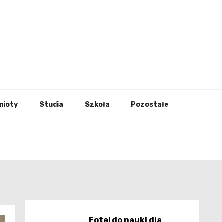
godna
mioty
Studia
Szkoła
Pozostałe
Fotel do nauki dla