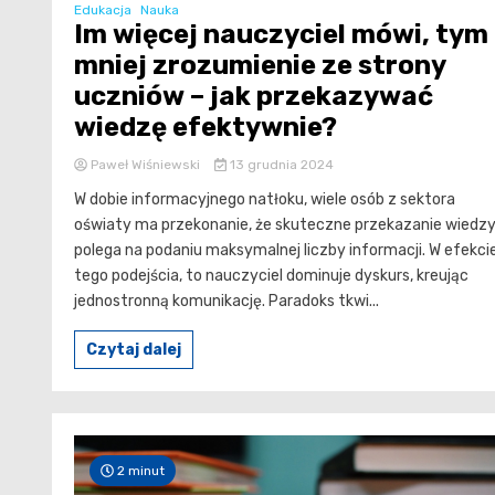
Edukacja
Nauka
Im więcej nauczyciel mówi, tym
mniej zrozumienie ze strony
uczniów – jak przekazywać
wiedzę efektywnie?
Paweł Wiśniewski
13 grudnia 2024
W dobie informacyjnego natłoku, wiele osób z sektora
oświaty ma przekonanie, że skuteczne przekazanie wiedz
polega na podaniu maksymalnej liczby informacji. W efekci
tego podejścia, to nauczyciel dominuje dyskurs, kreując
jednostronną komunikację. Paradoks tkwi...
Czytaj dalej
2 minut