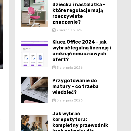
dziecka i nastolatka –
które regulacje mają
rzeczywiste
znaczenie?
7 sierpnia 2026
Klucz Office 2024 – jak
wybrać legalną licencję i
uniknąć nieuczciwych
ofert?
5 sierpnia 2026
Przygotowanie do
matury – co trzeba
wiedzieć?
3 sierpnia 2026
Jak wybrać
korepetytora:
w
kompletny przewodnik