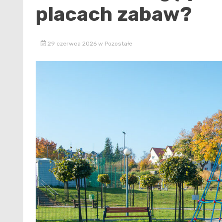
placach zabaw?
29 czerwca 2026
w
Pozostałe