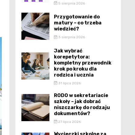
5 sierpnia 2026
Przygotowanie do
matury – co trzeba
wiedzieć?
3 sierpnia 2026
Jak wybrać
korepetytora:
kompletny przewodnik
krok po kroku dla
rodzica i ucznia
31 lipca 2026
RODO w sekretariacie
szkoły – jak dobrać
niszczarkę do rodzaju
dokumentów?
27 lipca 2026
Wycieczki szkolne za