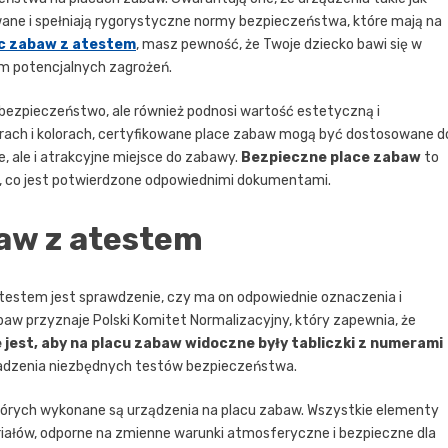
wane i spełniają rygorystyczne normy bezpieczeństwa, które mają na
c zabaw z atestem
, masz pewność, że Twoje dziecko bawi się w
em potencjalnych zagrożeń.
 bezpieczeństwo, ale również podnosi wartość estetyczną i
arach i kolorach, certyfikowane place zabaw mogą być dostosowane d
, ale i atrakcyjne miejsce do zabawy.
Bezpieczne place zabaw
to
le, co jest potwierdzone odpowiednimi dokumentami.
aw z atestem
stem jest sprawdzenie, czy ma on odpowiednie oznaczenia i
aw przyznaje Polski Komitet Normalizacyjny, który zapewnia, że
 jest, aby na placu zabaw widoczne były tabliczki z numerami
wadzenia niezbędnych testów bezpieczeństwa.
tórych wykonane są urządzenia na placu zabaw. Wszystkie elementy
ałów, odporne na zmienne warunki atmosferyczne i bezpieczne dla