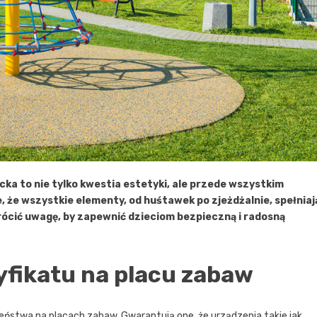
ka to nie tylko kwestia estetyki, ale przede wszystkim
że wszystkie elementy, od huśtawek po zjeżdżalnie, spełniaj
rócić uwagę, by zapewnić dzieciom bezpieczną i radosną
yfikatu na placu zabaw
eństwa na placach zabaw. Gwarantują one, że urządzenia takie jak