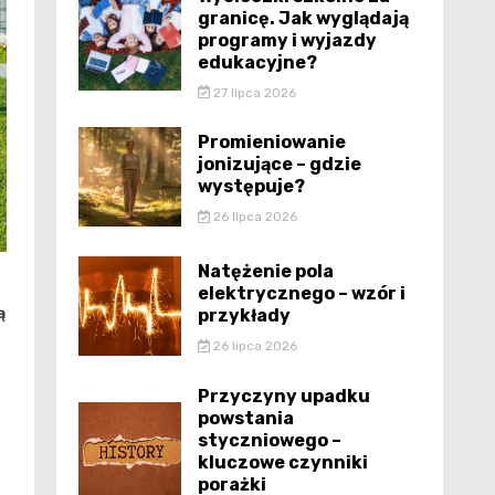
granicę. Jak wyglądają
programy i wyjazdy
edukacyjne?
27 lipca 2026
Promieniowanie
jonizujące – gdzie
występuje?
26 lipca 2026
Natężenie pola
elektrycznego – wzór i
ą
przykłady
26 lipca 2026
Przyczyny upadku
powstania
styczniowego –
kluczowe czynniki
porażki