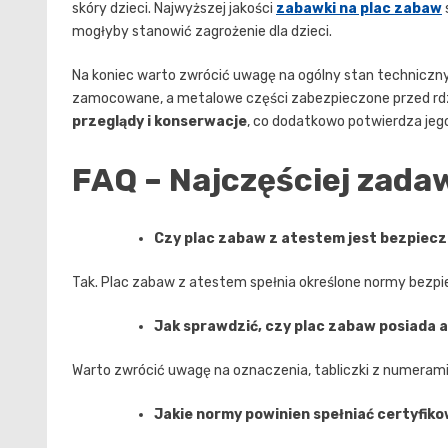
skóry dzieci. Najwyższej jakości
zabawki na plac zabaw
mogłyby stanowić zagrożenie dla dzieci.
Na koniec warto zwrócić uwagę na ogólny stan techniczny
zamocowane, a metalowe części zabezpieczone przed rd
przeglądy i konserwacje
, co dodatkowo potwierdza je
FAQ – Najczęściej zada
Czy plac zabaw z atestem jest bezpiecz
Tak. Plac zabaw z atestem spełnia określone normy bezpi
Jak sprawdzić, czy plac zabaw posiada 
Warto zwrócić uwagę na oznaczenia, tabliczki z numerami
Jakie normy powinien spełniać certyfik