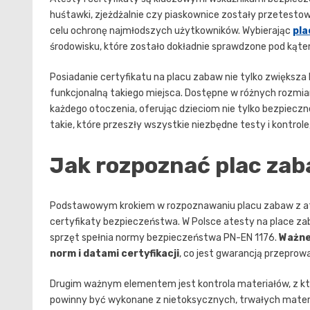
huśtawki, zjeżdżalnie czy piaskownice zostały przetesto
celu ochronę najmłodszych użytkowników. Wybierając
pla
środowisku, które zostało dokładnie sprawdzone pod kąt
Posiadanie certyfikatu na placu zabaw nie tylko zwiększa
funkcjonalną takiego miejsca. Dostępne w różnych rozmi
każdego otoczenia, oferując dzieciom nie tylko bezpieczne
takie, które przeszły wszystkie niezbędne testy i kontro
Jak rozpoznać plac zab
Podstawowym krokiem w rozpoznawaniu placu zabaw z ate
certyfikaty bezpieczeństwa. W Polsce atesty na place zab
sprzęt spełnia normy bezpieczeństwa PN-EN 1176.
Ważne
norm i datami certyfikacji
, co jest gwarancją przepro
Drugim ważnym elementem jest kontrola materiałów, z k
powinny być wykonane z nietoksycznych, trwałych materi