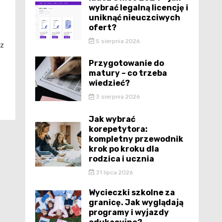
wybrać legalną licencję i
uniknąć nieuczciwych
ofert?
5 sierpnia 2026
ez
Przygotowanie do
matury – co trzeba
wiedzieć?
3 sierpnia 2026
Jak wybrać
korepetytora:
kompletny przewodnik
krok po kroku dla
rodzica i ucznia
31 lipca 2026
Wycieczki szkolne za
granicę. Jak wyglądają
programy i wyjazdy