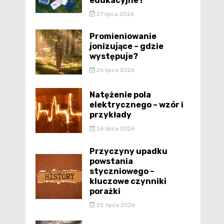
edukacyjne?
27 lipca 2026
Promieniowanie
jonizujące – gdzie
występuje?
26 lipca 2026
Natężenie pola
elektrycznego – wzór i
przykłady
26 lipca 2026
Przyczyny upadku
powstania
styczniowego –
kluczowe czynniki
porażki
25 lipca 2026