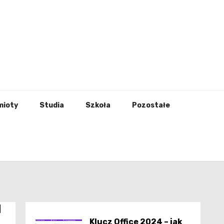
godna
mioty
Studia
Szkoła
Pozostałe
d
Klucz Office 2024 – jak