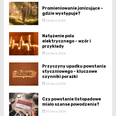
Promieniowanie jonizujące –
gdzie występuje?
26 lipca 2026
Natężenie pola
elektrycznego – wzór i
przykłady
26 lipca 2026
Przyczyny upadku powstania
styczniowego – kluczowe
czynniki porażki
25 lipca 2026
Czy powstanie listopadowe
miało szanse powodzenia?
25 lipca 2026