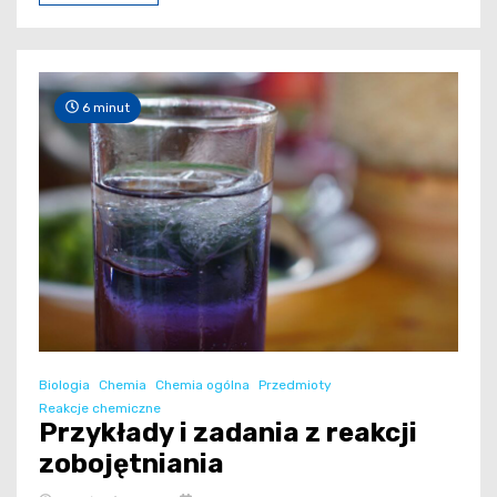
6 minut
Biologia
Chemia
Chemia ogólna
Przedmioty
Reakcje chemiczne
Przykłady i zadania z reakcji
zobojętniania