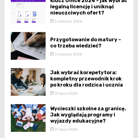
Klucz Office 2024 – jak wybrać
legalną licencję i uniknąć
nieuczciwych ofert?
5 sierpnia 2026
Przygotowanie do matury –
co trzeba wiedzieć?
3 sierpnia 2026
Jak wybrać korepetytora:
kompletny przewodnik krok
po kroku dla rodzica i ucznia
31 lipca 2026
Wycieczki szkolne za granicę.
Jak wyglądają programy i
wyjazdy edukacyjne?
27 lipca 2026