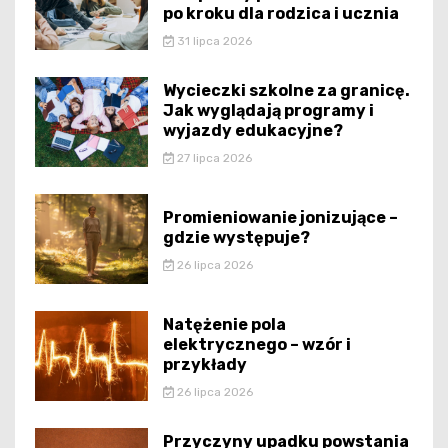
po kroku dla rodzica i ucznia
31 lipca 2026
Wycieczki szkolne za granicę.
Jak wyglądają programy i
wyjazdy edukacyjne?
27 lipca 2026
Promieniowanie jonizujące –
gdzie występuje?
26 lipca 2026
Natężenie pola
elektrycznego – wzór i
przykłady
26 lipca 2026
Przyczyny upadku powstania