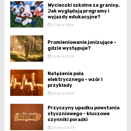
Wycieczki szkolne za granicę.
Jak wyglądają programy i
wyjazdy edukacyjne?
27 lipca 2026
Promieniowanie jonizujące –
gdzie występuje?
26 lipca 2026
Natężenie pola
elektrycznego – wzór i
przykłady
26 lipca 2026
Przyczyny upadku powstania
styczniowego – kluczowe
czynniki porażki
25 lipca 2026