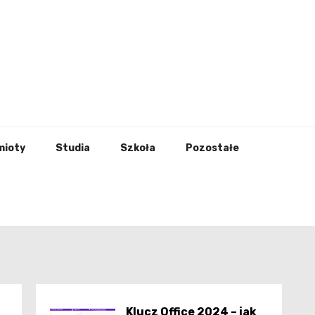
godna
mioty
Studia
Szkoła
Pozostałe
Klucz Office 2024 – jak