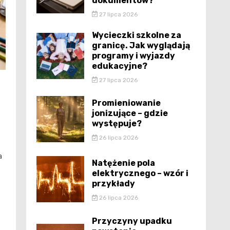
dokumentów?
27 lipca 2026
Wycieczki szkolne za
granicę. Jak wyglądają
programy i wyjazdy
edukacyjne?
27 lipca 2026
Promieniowanie
jonizujące – gdzie
występuje?
26 lipca 2026
a
Natężenie pola
elektrycznego – wzór i
przykłady
26 lipca 2026
Przyczyny upadku