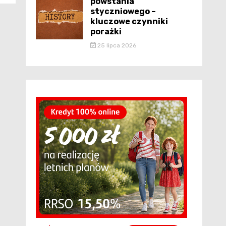
powstania
styczniowego –
kluczowe czynniki
porażki
25 lipca 2026