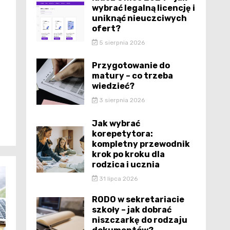
wybrać legalną licencję i
uniknąć nieuczciwych
ofert?
5 sierpnia 2026
Przygotowanie do
matury – co trzeba
wiedzieć?
3 sierpnia 2026
Jak wybrać
korepetytora:
kompletny przewodnik
krok po kroku dla
rodzica i ucznia
31 lipca 2026
RODO w sekretariacie
szkoły – jak dobrać
niszczarkę do rodzaju