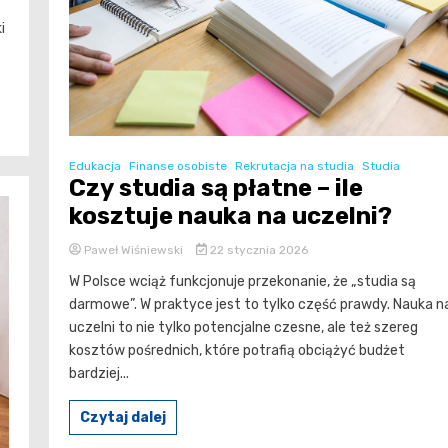
i
Edukacja
Finanse osobiste
Rekrutacja na studia
Studia
Czy studia są płatne – ile
kosztuje nauka na uczelni?
Paweł Wiśniewski
22 stycznia 2026
W Polsce wciąż funkcjonuje przekonanie, że „studia są
darmowe”. W praktyce jest to tylko część prawdy. Nauka n
uczelni to nie tylko potencjalne czesne, ale też szereg
kosztów pośrednich, które potrafią obciążyć budżet
bardziej...
Czytaj dalej