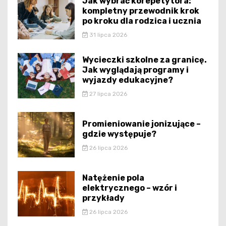
Jak wybrać korepetytora:
kompletny przewodnik krok
po kroku dla rodzica i ucznia
31 lipca 2026
Wycieczki szkolne za granicę.
Jak wyglądają programy i
wyjazdy edukacyjne?
27 lipca 2026
Promieniowanie jonizujące –
gdzie występuje?
26 lipca 2026
Natężenie pola
elektrycznego – wzór i
przykłady
26 lipca 2026