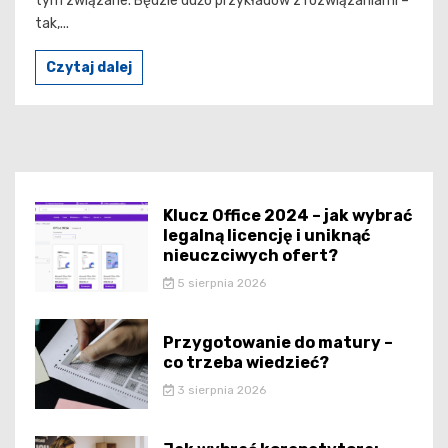
tym związane. Będzie dużo przykładów z rozwiązaniami –
tak,...
Czytaj dalej
Klucz Office 2024 – jak wybrać
legalną licencję i uniknąć
nieuczciwych ofert?
5 sierpnia 2026
Przygotowanie do matury –
co trzeba wiedzieć?
3 sierpnia 2026