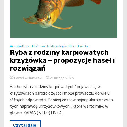
Aquakultura
Historia
Ichthyologia
Przedmioty
Ryba z rodziny karpiowatych
krzyżówka – propozycje haseł i
rozwiązań
Paweł Wiśniewski
21 lutego 2026
Hasło „ryba z rodziny karpiowatych” pojawia się w
krzyżówkach bardzo często i może prowadzić do wielu
różnych odpowiedzi. Poniżej zestaw najpopularniejszych,
tych naprawdę „krzyżówkowych”, które warto mieć w
głowie. KARAŚ (5 liter) LIN (3...
Czytaj dalej