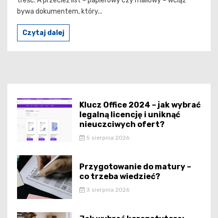
treść. A przecież list – papierowy czy mailowy – wciąż
bywa dokumentem, który...
Czytaj dalej
Klucz Office 2024 – jak wybrać
legalną licencję i uniknąć
nieuczciwych ofert?
5 sierpnia 2026
Przygotowanie do matury –
co trzeba wiedzieć?
3 sierpnia 2026