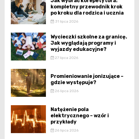
Jak wybrać korepetytora:
kompletny przewodnik krok
po kroku dla rodzica i ucznia
31 lipca 2026
Wycieczki szkolne za granicę.
Jak wyglądają programy i
wyjazdy edukacyjne?
27 lipca 2026
Promieniowanie jonizujące –
gdzie występuje?
26 lipca 2026
Natężenie pola
elektrycznego – wzór i
przykłady
26 lipca 2026