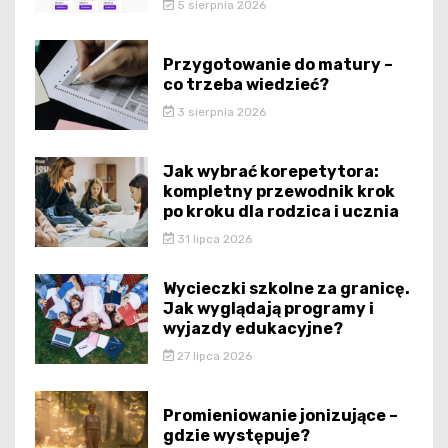
5 sierpnia 2026
Przygotowanie do matury –
co trzeba wiedzieć?
3 sierpnia 2026
Jak wybrać korepetytora:
kompletny przewodnik krok
po kroku dla rodzica i ucznia
31 lipca 2026
Wycieczki szkolne za granicę.
Jak wyglądają programy i
wyjazdy edukacyjne?
27 lipca 2026
Promieniowanie jonizujące –
gdzie występuje?