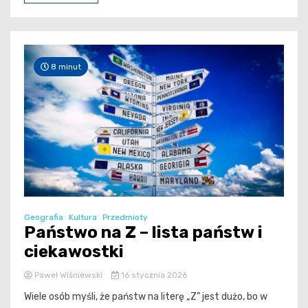
8 minut
Geografia
Kultura
Przedmioty
Państwo na Z – lista państw i
ciekawostki
Paweł Wiśniewski
16 stycznia 2026
Wiele osób myśli, że państw na literę „Z” jest dużo, bo w