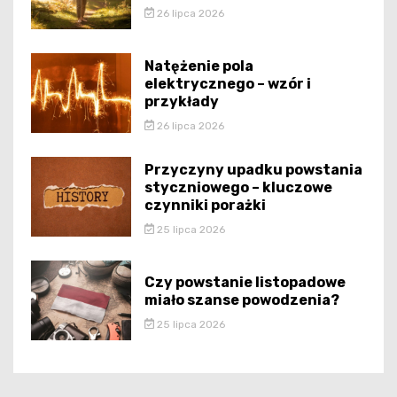
26 lipca 2026
Natężenie pola
elektrycznego – wzór i
przykłady
26 lipca 2026
Przyczyny upadku powstania
styczniowego – kluczowe
czynniki porażki
25 lipca 2026
Czy powstanie listopadowe
miało szanse powodzenia?
25 lipca 2026