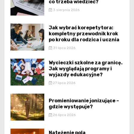
co trzeba wiedzieć?
3 sierpnia 2026
Jak wybrać korepetytora:
kompletny przewodnik krok
po kroku dla rodzica i ucznia
31 lipca 2026
Wycieczki szkolne za granicę.
Jak wyglądają programy i
wyjazdy edukacyjne?
27 lipca 2026
Promieniowanie jonizujące –
gdzie występuje?
26 lipca 2026
Natężenie pola