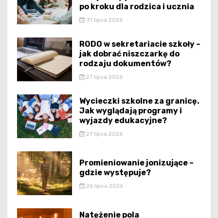
po kroku dla rodzica i ucznia
31 lipca 2026
RODO w sekretariacie szkoły –
jak dobrać niszczarkę do
rodzaju dokumentów?
27 lipca 2026
Wycieczki szkolne za granicę.
Jak wyglądają programy i
wyjazdy edukacyjne?
27 lipca 2026
Promieniowanie jonizujące –
gdzie występuje?
26 lipca 2026
Natężenie pola