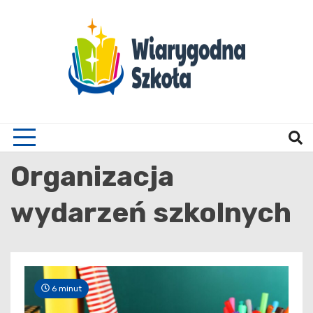
Skip
to
content
Wiary
Organizacja
wydarzeń szkolnych
6 minut