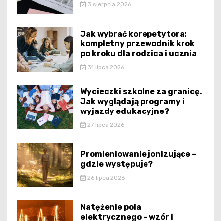
3 sierpnia 2026
Jak wybrać korepetytora:
kompletny przewodnik krok
po kroku dla rodzica i ucznia
31 lipca 2026
Wycieczki szkolne za granicę.
Jak wyglądają programy i
wyjazdy edukacyjne?
27 lipca 2026
Promieniowanie jonizujące –
gdzie występuje?
26 lipca 2026
Natężenie pola
elektrycznego – wzór i