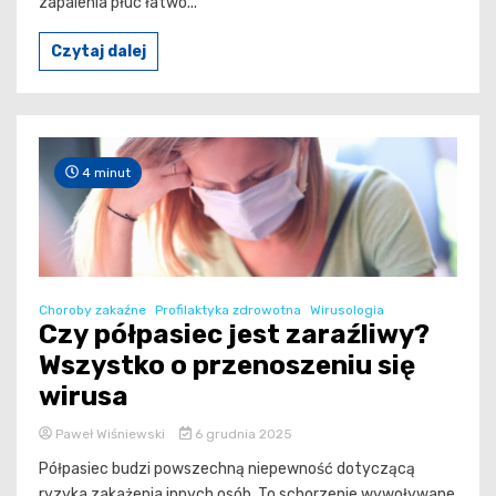
zapalenia płuc łatwo...
Czytaj dalej
4 minut
Choroby zakaźne
Profilaktyka zdrowotna
Wirusologia
Czy półpasiec jest zaraźliwy?
Wszystko o przenoszeniu się
wirusa
Paweł Wiśniewski
6 grudnia 2025
Półpasiec budzi powszechną niepewność dotyczącą
ryzyka zakażenia innych osób. To schorzenie wywoływane