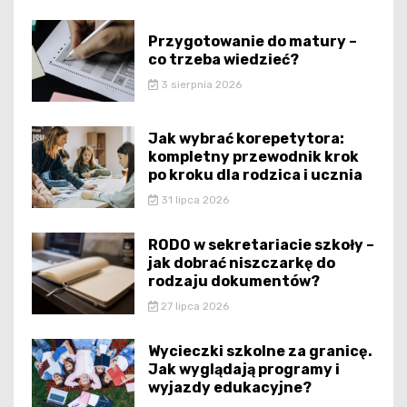
Przygotowanie do matury –
co trzeba wiedzieć?
3 sierpnia 2026
Jak wybrać korepetytora:
kompletny przewodnik krok
po kroku dla rodzica i ucznia
31 lipca 2026
RODO w sekretariacie szkoły –
jak dobrać niszczarkę do
rodzaju dokumentów?
27 lipca 2026
Wycieczki szkolne za granicę.
Jak wyglądają programy i
wyjazdy edukacyjne?