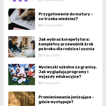
5 sierpnia 2026
Przygotowanie do matury –
co trzeba wiedzieć?
3 sierpnia 2026
Jak wybrać korepetytora:
kompletny przewodnik krok
po kroku dla rodzica i ucznia
31 lipca 2026
Wycieczki szkolne za granicę.
Jak wyglądają programy i
wyjazdy edukacyjne?
27 lipca 2026
Promieniowanie jonizujące –
gdzie występuje?