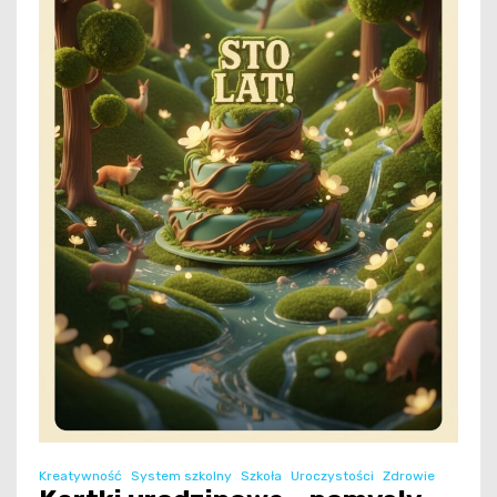
Kreatywność
System szkolny
Szkoła
Uroczystości
Zdrowie