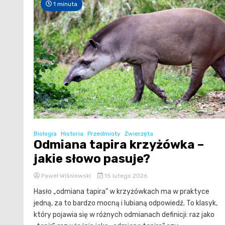
1 minuta
Biologia
Historia
Przedmioty
Zwierzęta
Odmiana tapira krzyżówka –
jakie słowo pasuje?
Paweł Wiśniewski
15 lutego 2026
Hasło „odmiana tapira” w krzyżówkach ma w praktyce
jedną, za to bardzo mocną i lubianą odpowiedź. To klasyk,
który pojawia się w różnych odmianach definicji: raz jako