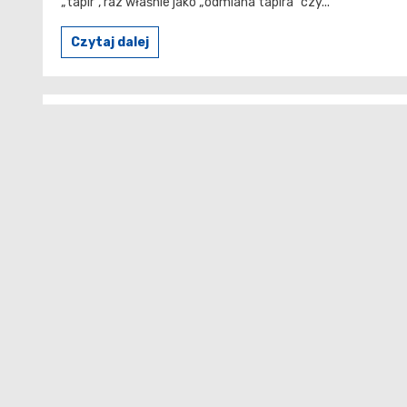
„tapir”, raz właśnie jako „odmiana tapira” czy...
Czytaj dalej