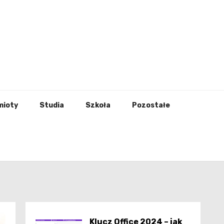
godna
mioty
Studia
Szkoła
Pozostałe
Klucz Office 2024 – jak