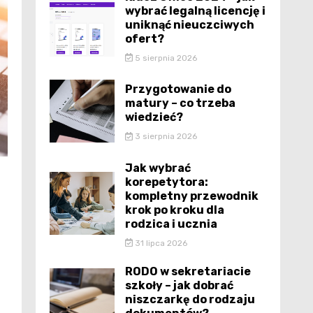
wybrać legalną licencję i
uniknąć nieuczciwych
ofert?
5 sierpnia 2026
Przygotowanie do
matury – co trzeba
wiedzieć?
3 sierpnia 2026
Jak wybrać
korepetytora:
kompletny przewodnik
krok po kroku dla
rodzica i ucznia
31 lipca 2026
RODO w sekretariacie
szkoły – jak dobrać
niszczarkę do rodzaju