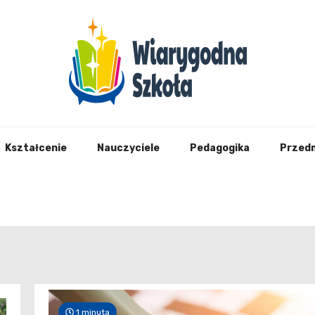
Wiary
Kształcenie
Nauczyciele
Pedagogika
Przed
1 minuta