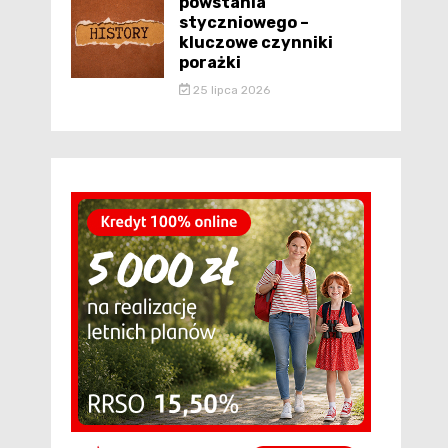
powstania
styczniowego –
kluczowe czynniki
porażki
25 lipca 2026