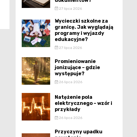
dokumentów?
27 lipca 2026
Wycieczki szkolne za
granicę. Jak wyglądają
programy i wyjazdy
edukacyjne?
27 lipca 2026
Promieniowanie
jonizujące – gdzie
występuje?
26 lipca 2026
Natężenie pola
elektrycznego – wzór i
przykłady
26 lipca 2026
Przyczyny upadku