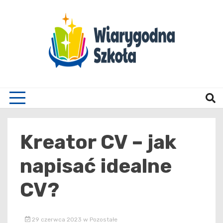
Skip
to
content
Wiary
Kreator CV – jak
napisać idealne
CV?
29 czerwca 2023
w
Pozostałe