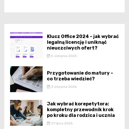
Klucz Office 2024 – jak wybrać
legalną licencję i uniknąć
nieuczciwych ofert?
5 sierpnia 2026
Przygotowanie do matury –
co trzeba wiedzieć?
3 sierpnia 2026
Jak wybrać korepetytora:
kompletny przewodnik krok
po kroku dla rodzica i ucznia
31 lipca 2026