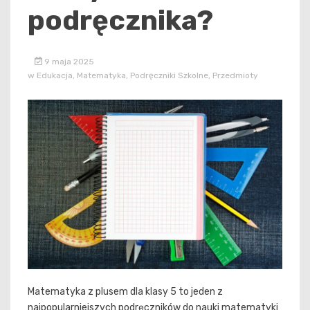
podręcznika?
9 maja 2025
w
Edukacja
,
Matematyka
,
Podręczniki Szkolne
,
Przedmioty
Matematyka z plusem dla klasy 5 to jeden z
najpopularniejszych podręczników do nauki matematyki