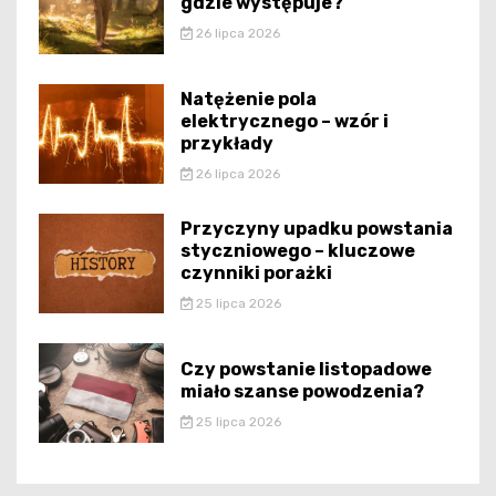
gdzie występuje?
26 lipca 2026
Natężenie pola
elektrycznego – wzór i
przykłady
26 lipca 2026
Przyczyny upadku powstania
styczniowego – kluczowe
czynniki porażki
25 lipca 2026
Czy powstanie listopadowe
miało szanse powodzenia?
25 lipca 2026