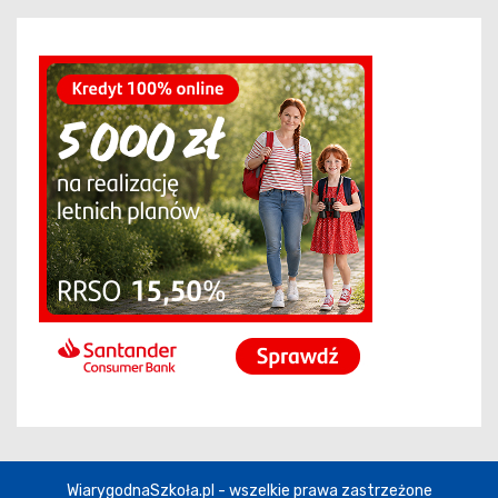
WiarygodnaSzkoła.pl - wszelkie prawa zastrzeżone