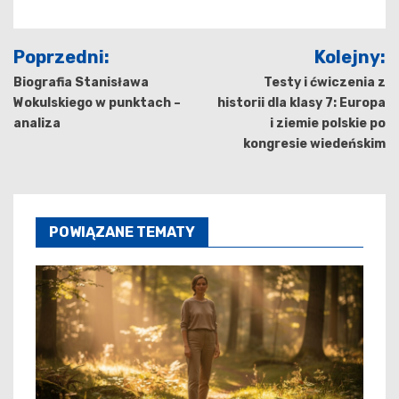
Nawigacja
Poprzedni:
Kolejny:
wpisu
Biografia Stanisława
Testy i ćwiczenia z
Wokulskiego w punktach –
historii dla klasy 7: Europa
analiza
i ziemie polskie po
kongresie wiedeńskim
POWIĄZANE TEMATY