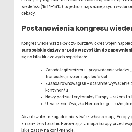
wiedeński (1814-1815) to jedno z najważniejszych wydarzeń 
dekady.
Postanowienia kongresu wiedeń
Kongres wiedeński zakończył burzliwy okres wojen napoleo
europejskie dążyły przede wszystkim do zapewnienia
się na kilku kluczowych aspektach:
Zasada legitymizmu – przywrócenie władzy „
francuskiej i wojen napoleońskich
Zasada równowagi sił – staranne wyważenie 
kontynentu
Nowy podział terytorialny Europy – rekonstr
Utworzenie Związku Niemieckiego – luźnej k
Aby utrwalić te zagadnienia, stwórz własną mapę Europy 
zmiany terytorialne. Porównaj ją z mapą Europy przed wo
jakie zaszły na kontynencie.