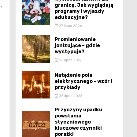
granicę. Jak wyglądają
e
programy i wyjazdy
edukacyjne?
27 lipca 2026
Promieniowanie
jonizujące – gdzie
występuje?
26 lipca 2026
Natężenie pola
elektrycznego – wzór i
przykłady
26 lipca 2026
Przyczyny upadku
powstania
styczniowego –
kluczowe czynniki
porażki