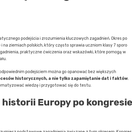
tycznego podejścia i zrozumienia kluczowych zagadnień. Okres po
 na ziemiach polskich, który często sprawia uczniom klasy 7 sporo
agadnienia, praktyczne ćwiczenia oraz wskazówki, które pomogą w
ału.
 z odpowiednim podejściem można go opanować bez większych
cesów historycznych, a nie tylko zapamiętanie dat i faktów
.
ematyzować wiedzę i przygotować się do testu.
historii Europy po kongresi
 rozumiesz podstawowe zagadnienia związane z tym okresem. Kongres