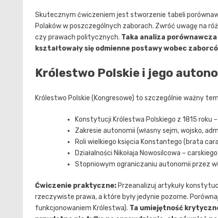
Skutecznym ćwiczeniem jest stworzenie tabeli porównawcz
Polaków w poszczególnych zaborach. Zwróć uwagę na różn
czy prawach politycznych.
Taka analiza porównawcza
kształtowały się odmienne postawy wobec zaborc
Królestwo Polskie i jego auton
Królestwo Polskie (Kongresowe) to szczególnie ważny tema
Konstytucji Królestwa Polskiego z 1815 roku –
Zakresie autonomii (własny sejm, wojsko, adm
Roli wielkiego księcia Konstantego (brata ca
Działalności Nikołaja Nowosilcowa – carskiego
Stopniowym ograniczaniu autonomii przez wła
Ćwiczenie praktyczne:
Przeanalizuj artykuły konstytuc
rzeczywiste prawa, a które były jedynie pozorne. Porówna
funkcjonowaniem Królestwa).
Ta umiejętność krytyczn