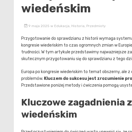
wiedeńskim
9 maja 2025
w
Edukacja
,
Historia
,
Przedmioty
Przygotowanie do sprawdzianu z historii wymaga systema
kongresie wiedeńskim to czas ogromnych zmian w Europie i
trudności. W tym artykule przedstawimy najważniejsze z
skutecznym przygotowaniu się do sprawdzianu z tego dzi
Europa po kongresie wiedeńskim to temat obszerny, ale
problemów.
Kluczem do sukcesu jest zrozumienie pro
Przedstawione poniżej metody i ćwiczenia pomogą usyst
Kluczowe zagadnienia z 
wiedeńskim
Przed przystąpieniem do ćwiczeń warto upewnić się, że