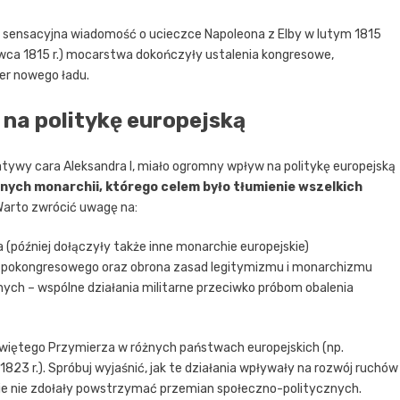
 sensacyjna wiadomość o ucieczce Napoleona z Elby w lutym 1815
rwca 1815 r.) mocarstwa dokończyły ustalenia kongresowe,
er nowego ładu.
 na politykę europejską
atywy cara Aleksandra I, miało ogromny wpływ na politykę europejską
nych monarchii, którego celem było tłumienie wszelkich
 Warto zwrócić uwagę na:
 (później dołączyły także inne monarchie europejskie)
u pokongresowego oraz obrona zasad legitymizmu i monarchizmu
nych – wspólne działania militarne przeciwko próbom obalenia
Świętego Przymierza w różnych państwach europejskich (np.
1823 r.). Spróbuj wyjaśnić, jak te działania wpływały na rozwój ruchów
e nie zdołały powstrzymać przemian społeczno-politycznych.