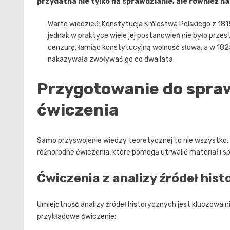
przydatna nie tylko na sprawdzianie, ale również n
Warto wiedzieć: Konstytucja Królestwa Polskiego z 1815
jednak w praktyce wiele jej postanowień nie było prz
cenzurę, łamiąc konstytucyjną wolność słowa, a w 1825
nakazywała zwoływać go co dwa lata.
Przygotowanie do spra
ćwiczenia
Samo przyswojenie wiedzy teoretycznej to nie wszystko.
różnorodne ćwiczenia, które pomogą utrwalić materiał i 
Ćwiczenia z analizy źródeł his
Umiejętność analizy źródeł historycznych jest kluczowa ni
przykładowe ćwiczenie: