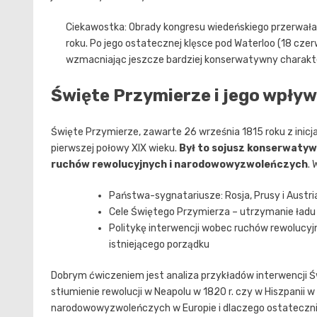
Ciekawostka: Obrady kongresu wiedeńskiego przerwała
roku. Po jego ostatecznej klęsce pod Waterloo (18 cze
wzmacniając jeszcze bardziej konserwatywny charakt
Święte Przymierze i jego wpływ
Święte Przymierze, zawarte 26 września 1815 roku z inicj
pierwszej połowy XIX wieku.
Był to sojusz konserwatyw
ruchów rewolucyjnych i narodowowyzwoleńczych
.
Państwa-sygnatariusze: Rosja, Prusy i Austria
Cele Świętego Przymierza – utrzymanie ład
Politykę interwencji wobec ruchów rewolucyj
istniejącego porządku
Dobrym ćwiczeniem jest analiza przykładów interwencji 
stłumienie rewolucji w Neapolu w 1820 r. czy w Hiszpanii w 
narodowowyzwoleńczych w Europie i dlaczego ostateczni