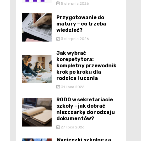
5 sierpnia 2026
Przygotowanie do
matury – co trzeba
wiedzieć?
3 sierpnia 2026
Jak wybrać
korepetytora:
kompletny przewodnik
krok po kroku dla
rodzica i ucznia
31 lipca 2026
RODO w sekretariacie
szkoły – jak dobrać
e
niszczarkę do rodzaju
dokumentów?
27 lipca 2026
Wycieczki szkolne za