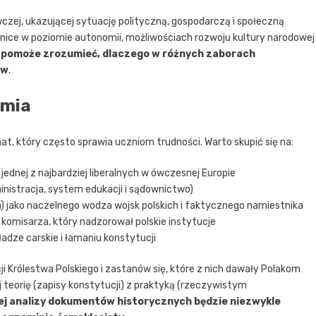
ej, ukazującej sytuację polityczną, gospodarczą i społeczną
ice w poziomie autonomii, możliwościach rozwoju kultury narodowej
 pomoże zrozumieć, dlaczego w różnych zaborach
ów
.
omia
t, który często sprawia uczniom trudności. Warto skupić się na:
 jednej z najbardziej liberalnych w ówczesnej Europie
inistracja, system edukacji i sądownictwo)
ra) jako naczelnego wodza wojsk polskich i faktycznego namiestnika
 komisarza, który nadzorował polskie instytucje
dze carskie i łamaniu konstytucji
ji Królestwa Polskiego i zastanów się, które z nich dawały Polakom
j teorię (zapisy konstytucji) z praktyką (rzeczywistym
ej analizy dokumentów historycznych będzie niezwykle