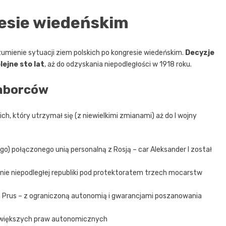
resie wiedeńskim
zumienie sytuacji ziem polskich po kongresie wiedeńskim.
Decyzje
ejne sto lat
, aż do odzyskania niepodległości w 1918 roku.
zaborców
h, który utrzymał się (z niewielkimi zmianami) aż do I wojny
) połączonego unią personalną z Rosją – car Aleksander I został
ie niepodległej republiki pod protektoratem trzech mocarstw
 Prus – z ograniczoną autonomią i gwarancjami poszanowania
z większych praw autonomicznych