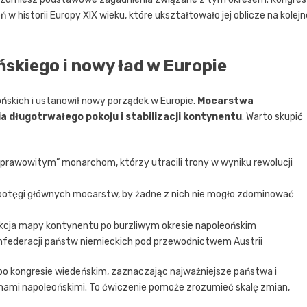
w historii Europy XIX wieku, które ukształtowało jej oblicze na kolejn
skiego i nowy ład w Europie
ńskich i ustanowił nowy porządek w Europie.
Mocarstwa
 długotrwałego pokoju i stabilizacji kontynentu
. Warto skupić
prawowitym” monarchom, którzy utracili trony w wyniku rewolucji
potęgi głównych mocarstw, by żadne z nich nie mogło zdominować
ukcja mapy kontynentu po burzliwym okresie napoleońskim
onfederacji państw niemieckich pod przewodnictwem Austrii
po kongresie wiedeńskim, zaznaczając najważniejsze państwa i
jnami napoleońskimi. To ćwiczenie pomoże zrozumieć skalę zmian,