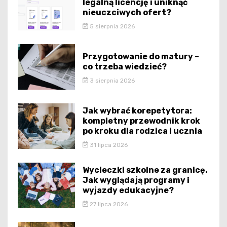
legalną licencję i uniknąć
nieuczciwych ofert?
5 sierpnia 2026
Przygotowanie do matury –
co trzeba wiedzieć?
3 sierpnia 2026
Jak wybrać korepetytora:
kompletny przewodnik krok
po kroku dla rodzica i ucznia
31 lipca 2026
Wycieczki szkolne za granicę.
Jak wyglądają programy i
wyjazdy edukacyjne?
27 lipca 2026