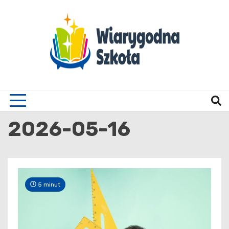
Skip
to
content
Wiary
2026-05-16
5 minut