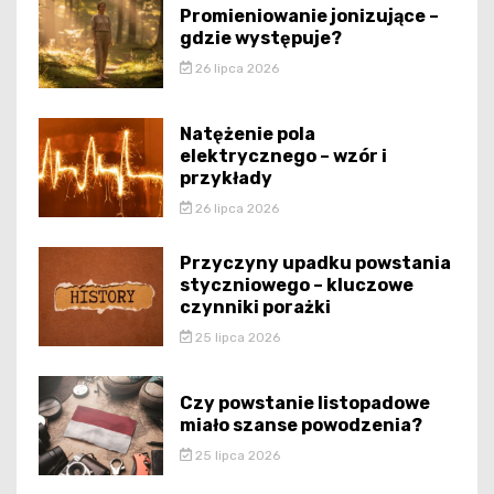
Promieniowanie jonizujące –
gdzie występuje?
26 lipca 2026
Natężenie pola
elektrycznego – wzór i
przykłady
26 lipca 2026
Przyczyny upadku powstania
styczniowego – kluczowe
czynniki porażki
25 lipca 2026
Czy powstanie listopadowe
miało szanse powodzenia?
25 lipca 2026