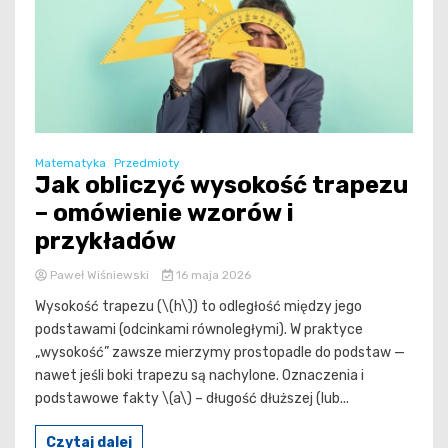
Matematyka
Przedmioty
Jak obliczyć wysokość trapezu
– omówienie wzorów i
przykładów
Paweł Wiśniewski
16 maja 2026
Wysokość trapezu (\(h\)) to odległość między jego
podstawami (odcinkami równoległymi). W praktyce
„wysokość” zawsze mierzymy prostopadle do podstaw —
nawet jeśli boki trapezu są nachylone. Oznaczenia i
podstawowe fakty \(a\) – długość dłuższej (lub...
Czytaj dalej