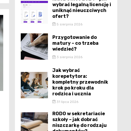
wybrać legalną licencję i
uniknąć nieuczciwych
ofert?
5 sierpnia 2026
Przygotowanie do
matury – co trzeba
wiedzieć?
3 sierpnia 2026
Jak wybrać
korepetytora:
kompletny przewodnik
krok po kroku dla
rodzica i ucznia
31 lipca 2026
RODO w sekretariacie
szkoły – jak dobrać
niszczarkę do rodzaju