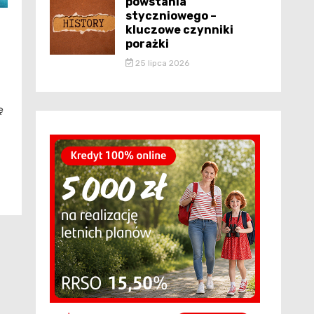
powstania
styczniowego –
kluczowe czynniki
porażki
25 lipca 2026
ę