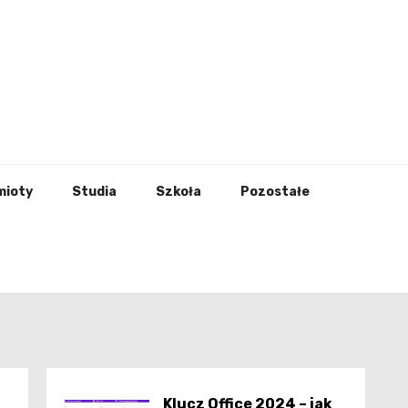
godna
mioty
Studia
Szkoła
Pozostałe
Klucz Office 2024 – jak