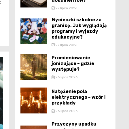
dokumentów?
t
27 lipca 2026
Wycieczki szkolne za
granicę. Jak wyglądają
programy i wyjazdy
edukacyjne?
27 lipca 2026
Promieniowanie
jonizujące – gdzie
występuje?
26 lipca 2026
Natężenie pola
elektrycznego – wzór i
przykłady
26 lipca 2026
Przyczyny upadku