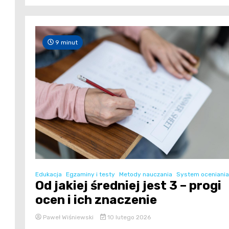
9 minut
Edukacja
Egzaminy i testy
Metody nauczania
System oceniania
Od jakiej średniej jest 3 – progi
ocen i ich znaczenie
Paweł Wiśniewski
10 lutego 2026