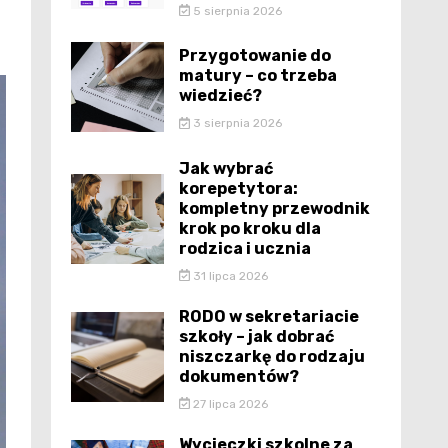
5 sierpnia 2026
Przygotowanie do
matury – co trzeba
wiedzieć?
3 sierpnia 2026
Jak wybrać
korepetytora:
kompletny przewodnik
krok po kroku dla
rodzica i ucznia
31 lipca 2026
RODO w sekretariacie
szkoły – jak dobrać
niszczarkę do rodzaju
dokumentów?
27 lipca 2026
Wycieczki szkolne za