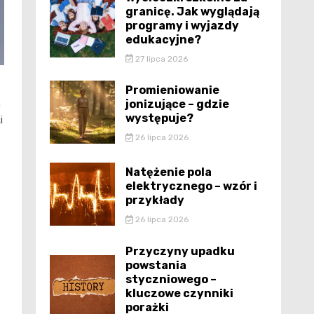
granicę. Jak wyglądają
programy i wyjazdy
edukacyjne?
27 lipca 2026
Promieniowanie
jonizujące – gdzie
a
występuje?
i
26 lipca 2026
Natężenie pola
elektrycznego – wzór i
przykłady
26 lipca 2026
Przyczyny upadku
powstania
styczniowego –
kluczowe czynniki
porażki