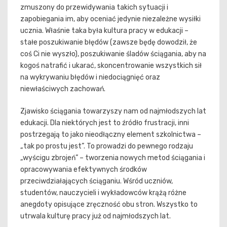
zmuszony do przewidywania takich sytuacji i
zapobiegania im, aby oceniać jedynie niezależne wysiłki
ucznia. Właśnie taka była kultura pracy w edukacji –
stałe poszukiwanie błędów (zawsze będę dowodził, że
coś Ci nie wyszło), poszukiwanie śladów ściągania, aby na
kogoś natrafić i ukarać, skoncentrowanie wszystkich sił
na wykrywaniu błędów i niedociągnięć oraz
niewłaściwych zachowań.
Zjawisko ściągania towarzyszy nam od najmłodszych lat
edukacji. Dla niektórych jest to źródło frustracji, inni
postrzegają to jako nieodłączny element szkolnictwa –
„tak po prostu jest”. To prowadzi do pewnego rodzaju
„wyścigu zbrojeń” – tworzenia nowych metod ściągania i
opracowywania efektywnych środków
przeciwdziałających ściąganiu. Wśród uczniów,
studentów, nauczycieli i wykładowców krążą różne
anegdoty opisujące zręczność obu stron. Wszystko to
utrwala kulturę pracy już od najmłodszych lat.