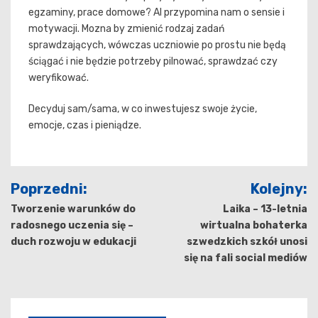
egzaminy, prace domowe? AI przypomina nam o sensie i
motywacji. Mozna by zmienić rodzaj zadań
sprawdzających, wówczas uczniowie po prostu nie będą
ściągać i nie będzie potrzeby pilnować, sprawdzać czy
weryfikować.
Decyduj sam/sama, w co inwestujesz swoje życie,
emocje, czas i pieniądze.
Nawigacja
Poprzedni:
Kolejny:
wpisu
Tworzenie warunków do
Laika – 13-letnia
radosnego uczenia się –
wirtualna bohaterka
duch rozwoju w edukacji
szwedzkich szkół unosi
się na fali social mediów