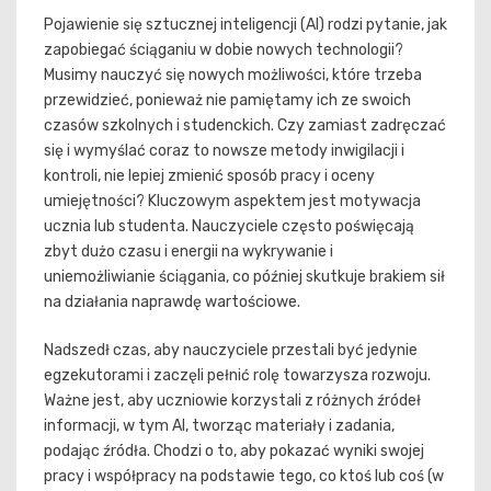
Pojawienie się sztucznej inteligencji (AI) rodzi pytanie, jak
zapobiegać ściąganiu w dobie nowych technologii?
Musimy nauczyć się nowych możliwości, które trzeba
przewidzieć, ponieważ nie pamiętamy ich ze swoich
czasów szkolnych i studenckich. Czy zamiast zadręczać
się i wymyślać coraz to nowsze metody inwigilacji i
kontroli, nie lepiej zmienić sposób pracy i oceny
umiejętności? Kluczowym aspektem jest motywacja
ucznia lub studenta. Nauczyciele często poświęcają
zbyt dużo czasu i energii na wykrywanie i
uniemożliwianie ściągania, co później skutkuje brakiem sił
na działania naprawdę wartościowe.
Nadszedł czas, aby nauczyciele przestali być jedynie
egzekutorami i zaczęli pełnić rolę towarzysza rozwoju.
Ważne jest, aby uczniowie korzystali z różnych źródeł
informacji, w tym AI, tworząc materiały i zadania,
podając źródła. Chodzi o to, aby pokazać wyniki swojej
pracy i współpracy na podstawie tego, co ktoś lub coś (w