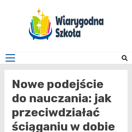
Skip
to
content
Wiary
Nowe podejście
do nauczania: jak
przeciwdziałać
ściąganiu w dobie