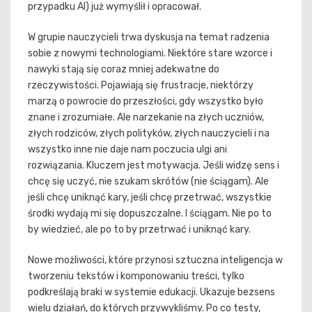
przypadku AI) już wymyślił i opracował.
W grupie nauczycieli trwa dyskusja na temat radzenia
sobie z nowymi technologiami. Niektóre stare wzorce i
nawyki stają się coraz mniej adekwatne do
rzeczywistości. Pojawiają się frustracje, niektórzy
marzą o powrocie do przeszłości, gdy wszystko było
znane i zrozumiałe. Ale narzekanie na złych uczniów,
złych rodziców, złych polityków, złych nauczycieli i na
wszystko inne nie daje nam poczucia ulgi ani
rozwiązania. Kluczem jest motywacja. Jeśli widzę sens i
chcę się uczyć, nie szukam skrótów (nie ściągam). Ale
jeśli chcę uniknąć kary, jeśli chcę przetrwać, wszystkie
środki wydają mi się dopuszczalne. I ściągam. Nie po to
by wiedzieć, ale po to by przetrwać i uniknąć kary.
Nowe możliwości, które przynosi sztuczna inteligencja w
tworzeniu tekstów i komponowaniu treści, tylko
podkreślają braki w systemie edukacji. Ukazuje bezsens
wielu działań, do których przywykliśmy. Po co testy,