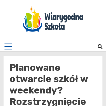
Skip
to
content
Wiary
Planowane
otwarcie szkół w
weekendy?
Rozstrzygnięcie