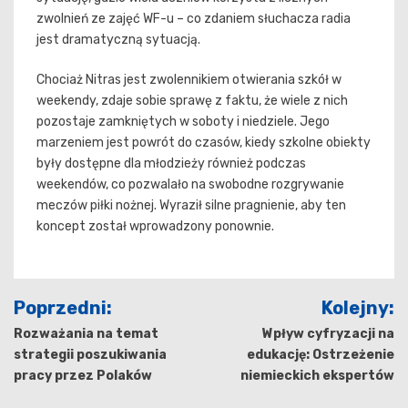
zwolnień ze zajęć WF-u – co zdaniem słuchacza radia
jest dramatyczną sytuacją.
Chociaż Nitras jest zwolennikiem otwierania szkół w
weekendy, zdaje sobie sprawę z faktu, że wiele z nich
pozostaje zamkniętych w soboty i niedziele. Jego
marzeniem jest powrót do czasów, kiedy szkolne obiekty
były dostępne dla młodzieży również podczas
weekendów, co pozwalało na swobodne rozgrywanie
meczów piłki nożnej. Wyraził silne pragnienie, aby ten
koncept został wprowadzony ponownie.
Nawigacja
Poprzedni:
Kolejny:
wpisu
Rozważania na temat
Wpływ cyfryzacji na
strategii poszukiwania
edukację: Ostrzeżenie
pracy przez Polaków
niemieckich ekspertów