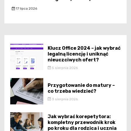
17 lipca 2026
Klucz Office 2024 – jak wybrać
legalną licencję i uniknąć
nieuczciwych ofert?
5 sierpnia 2026
Przygotowanie do matury –
co trzeba wiedzieć?
3 sierpnia 2026
Jak wybrać korepetytora:
kompletny przewodnik krok
po kroku dla rodzica i ucznia