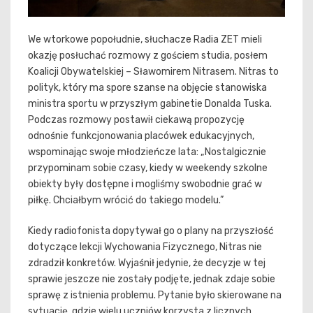
We wtorkowe popołudnie, słuchacze Radia ZET mieli
okazję posłuchać rozmowy z gościem studia, posłem
Koalicji Obywatelskiej – Sławomirem Nitrasem. Nitras to
polityk, który ma spore szanse na objęcie stanowiska
ministra sportu w przyszłym gabinetie Donalda Tuska.
Podczas rozmowy postawił ciekawą propozycję
odnośnie funkcjonowania placówek edukacyjnych,
wspominając swoje młodzieńcze lata: „Nostalgicznie
przypominam sobie czasy, kiedy w weekendy szkolne
obiekty były dostępne i mogliśmy swobodnie grać w
piłkę. Chciałbym wrócić do takiego modelu.”
Kiedy radiofonista dopytywał go o plany na przyszłość
dotyczące lekcji Wychowania Fizycznego, Nitras nie
zdradził konkretów. Wyjaśnił jedynie, że decyzje w tej
sprawie jeszcze nie zostały podjęte, jednak zdaje sobie
sprawę z istnienia problemu. Pytanie było skierowane na
sytuację, gdzie wielu uczniów korzysta z licznych