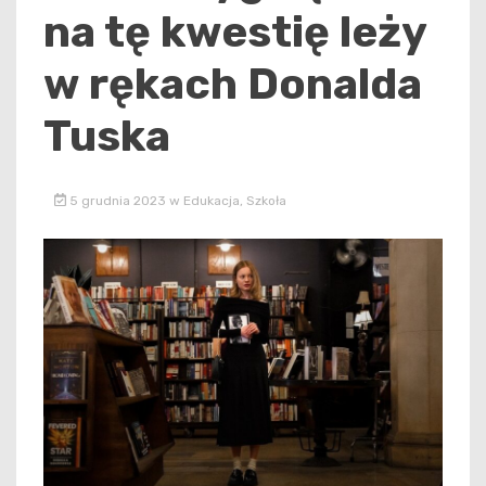
na tę kwestię leży
w rękach Donalda
Tuska
5 grudnia 2023
w
Edukacja
,
Szkoła