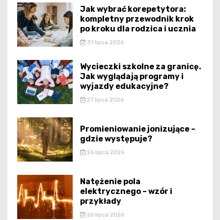
Jak wybrać korepetytora:
kompletny przewodnik krok
po kroku dla rodzica i ucznia
31 lipca 2026
Wycieczki szkolne za granicę.
Jak wyglądają programy i
wyjazdy edukacyjne?
27 lipca 2026
Promieniowanie jonizujące –
gdzie występuje?
26 lipca 2026
Natężenie pola
elektrycznego – wzór i
przykłady
26 lipca 2026