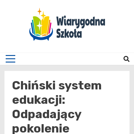
Skip
to
content
Wiary
Chiński system
edukacji:
Odpadający
pokolenie