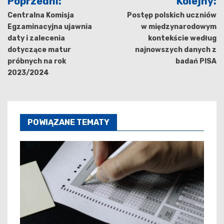
Poprzedni:
Kolejny:
wpisu
Centralna Komisja
Postęp polskich uczniów
Egzaminacyjna ujawnia
w międzynarodowym
daty i zalecenia
kontekście według
dotyczące matur
najnowszych danych z
próbnych na rok
badań PISA
2023/2024
POWIĄZANE TEMATY