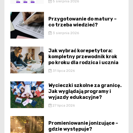
5 sierpnia 2026
Przygotowanie do matury –
co trzeba wiedzieć?
3 sierpnia 2026
Jak wybrać korepetytora:
kompletny przewodnik krok
po kroku dla rodzica i ucznia
31 lipca 2026
Wycieczki szkolne za granicę.
Jak wyglądają programy i
wyjazdy edukacyjne?
27 lipca 2026
Promieniowanie jonizujące –
gdzie występuje?