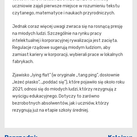
uczniowie zajęli pierwsze miejsce w rozumieniu tekstu
czytanego, matematyce i naukach przyrodniczych.
Jednak coraz więcej uwagi zwraca się na rosnącą presję
na młodych ludzi. Szczególnie na rynku pracy
intelektualnej i korporacyjnej rywalizacja jest zacięta.
Regulacje rządowe sugerują młodym ludziom, aby
zamiast kariery w korporacji, wybierali prace w lokalnych
fabrykach.
Zjawisko „lying flat” (w oryginale „tang ping”, dosłownie
„leżeć płasko”, „poddać się”), które pojawiło się około roku
2021, odnosi się do młodych ludzi, którzy rezygnują z
wyścigu edukacyjnego. Dotyczy to zarówno
bezrobotnych absolwentów, jak i uczniów, którzy
rezygnują już na etapie szkoły średniej.
Nawigacja