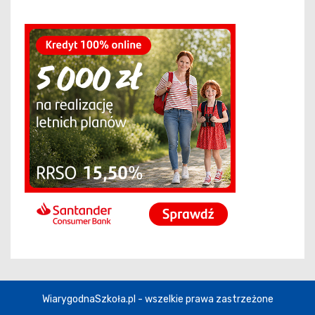
WiarygodnaSzkoła.pl - wszelkie prawa zastrzeżone