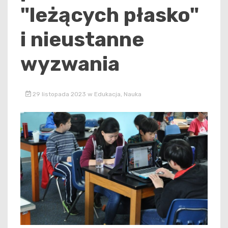
"leżących płasko"
i nieustanne
wyzwania
29 listopada 2023
w
Edukacja
,
Nauka