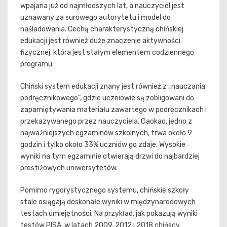
wpajana już od najmłodszych lat, a nauczyciel jest
uznawany za surowego autorytetu i model do
naśladowania. Cechą charakterystyczną chińskiej
edukacji jest również duże znaczenie aktywności
fizycznej, która jest stałym elementem codziennego
programu.
Chiński system edukacji znany jest również z „nauczania
podręcznikowego”, gdzie uczniowie są zobligowani do
zapamiętywania materiału zawartego w podręcznikach i
przekazywanego przez nauczyciela. Gaokao, jedno z
najważniejszych egzaminów szkolnych, trwa około 9
godzin i tylko około 33% uczniów go zdaje. Wysokie
wyniki na tym egzaminie otwierają drzwi do najbardziej
prestiżowych uniwersytetów.
Pomimo rygorystycznego systemu, chińskie szkoły
stale osiągają doskonałe wyniki w międzynarodowych
testach umiejętności. Na przykład, jak pokazują wyniki
testów PISA, w latach 2009, 2012 i 2018 chińscy