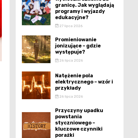
granicę. Jak wyglądają
programy i wyjazdy
edukacyjne?
27 lipca 2026
Promieniowanie
jonizujące – gdzie
występuje?
26 lipca 2026
Natężenie pola
elektrycznego – wzór i
przykłady
26 lipca 2026
Przyczyny upadku
powstania
styczniowego –
kluczowe czynniki
porażki