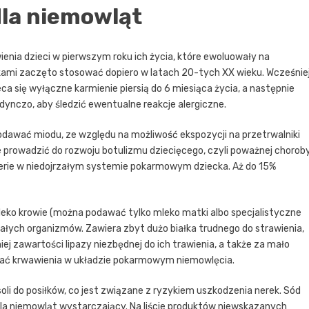
dla niemowląt
ia dzieci w pierwszym roku ich życia, które ewoluowały na
zkami zaczęto stosować dopiero w latach 20-tych XX wieku. Wcześnie
a się wyłączne karmienie piersią do 6 miesiąca życia, a następnie
nczo, aby śledzić ewentualne reakcje alergiczne.
podawać miodu, ze względu na możliwość ekspozycji na przetrwalniki
że prowadzić do rozwoju botulizmu dziecięcego, czyli poważnej chorob
rie w niedojrzałym systemie pokarmowym dziecka. Aż do 15%
eko krowie (można podawać tylko mleko matki albo specjalistyczne
łych organizmów. Zawiera zbyt dużo białka trudnego do strawienia,
j zawartości lipazy niezbędnej do ich trawienia, a także za mało
wać krwawienia w układzie pokarmowym niemowlęcia.
oli do posiłków, co jest związane z ryzykiem uszkodzenia nerek. Sód
la niemowląt wystarczający. Na liście produktów niewskazanych