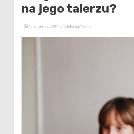
na jego talerzu?
15 września 2024
w
Edukacja
,
Nauka