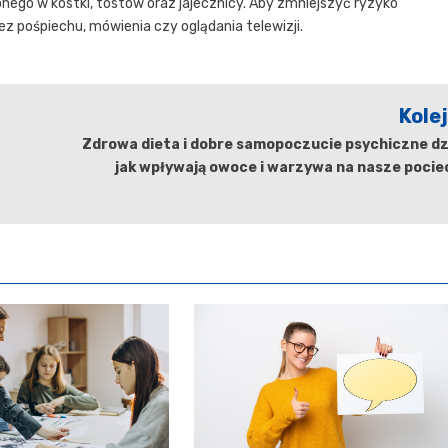
nego w kostki, tostów oraz jajecznicy. Aby zmniejszyć ryzyko
z pośpiechu, mówienia czy oglądania telewizji.
Kole
Zdrowa dieta i dobre samopoczucie psychiczne dz
jak wpływają owoce i warzywa na nasze poci