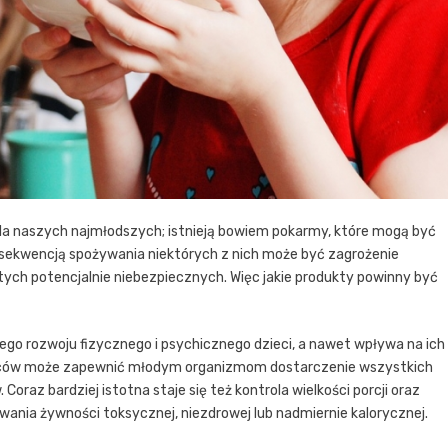
la naszych najmłodszych; istnieją bowiem pokarmy, które mogą być
onsekwencją spożywania niektórych z nich może być zagrożenie
tych potencjalnie niebezpiecznych. Więc jakie produkty powinny być
go rozwoju fizycznego i psychicznego dzieci, a nawet wpływa na ich
ziców może zapewnić młodym organizmom dostarczenie wszystkich
raz bardziej istotna staje się też kontrola wielkości porcji oraz
ania żywności toksycznej, niezdrowej lub nadmiernie kalorycznej.