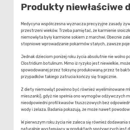
Produkty niewłaściwe 
Medycyna współczesna wyznacza precyzyjne zasady żywien
przestrzeni wieków. Trzeba pamiętać, że karmienie słoic
niemowlęta były karmione sokiem z marchwi. Obecnie zalec
stopniowe wprowadzanie pokarmów stałych, zawsze pojedy
Jednak dzieciom poniżej roku życia absolutnie nie wolno 
Clostridium botulinum. Mimo iż ryzyko jest niewielkie, mo
spowodowanej przez toksynę produkowaną przez te bakte
przypadków takiego zatrucia kończy się tragicznie.
Z diety niemowląt powinno być również wyeliminowane ml
mieszanki), gdyż nie spełnia ono wymogów odżywczych ma
nieodpowiedni profil kwasów tłuszczowych bez odpowiednie
wody i żelaza. Badania pokazują, że może nawet powodo
W pierwszym roku życia nie zaleca się również dodawania s
naturalnie występujący w produktach spożywczych jest d