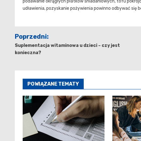
podawanie okrągłych płatków śniadaniowych, tofu pokrojo
udławienia, pozyskanie pożywienia powinno odbywać się be
Nawigacja
Poprzedni:
wpisu
Suplementacja witaminowa u dzieci – czy jest
konieczna?
POWIĄZANE TEMATY