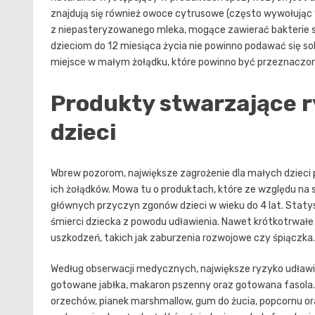
znajdują się również owoce cytrusowe (często wywołując 
z niepasteryzowanego mleka, mogące zawierać bakterie s
dzieciom do 12 miesiąca życia nie powinno podawać się so
miejsce w małym żołądku, które powinno być przeznaczone 
Produkty stwarzające r
dzieci
Wbrew pozorom, największe zagrożenie dla małych dzieci p
ich żołądków. Mowa tu o produktach, które ze względu na 
głównych przyczyn zgonów dzieci w wieku do 4 lat. Staty
śmierci dziecka z powodu udławienia. Nawet krótkotrwał
uszkodzeń, takich jak zaburzenia rozwojowe czy śpiączka.
Według obserwacji medycznych, największe ryzyko udławien
gotowane jabłka, makaron pszenny oraz gotowana fasola. 
orzechów, pianek marshmallow, gum do żucia, popcornu ora