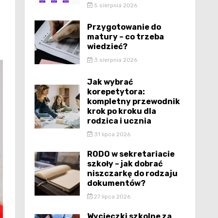
5 sierpnia 2026
Przygotowanie do
matury – co trzeba
wiedzieć?
3 sierpnia 2026
Jak wybrać
korepetytora:
kompletny przewodnik
krok po kroku dla
rodzica i ucznia
31 lipca 2026
RODO w sekretariacie
szkoły – jak dobrać
niszczarkę do rodzaju
dokumentów?
27 lipca 2026
Wycieczki szkolne za