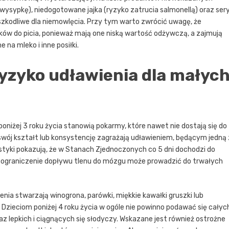
wysypkę), niedogotowane jajka (ryzyko zatrucia salmonellą) oraz ser
zkodliwe dla niemowlęcia. Przy tym warto zwrócić uwagę, że
ków do picia, ponieważ mają one niską wartość odżywczą, a zajmują
na mleko i inne posiłki.
yzyko udławienia dla małyc
oniżej 3 roku życia stanowią pokarmy, które nawet nie dostają się do
swój kształt lub konsystencję zagrażają udławieniem, będącym jedną 
styki pokazują, że w Stanach Zjednoczonych co 5 dni dochodzi do
e ograniczenie dopływu tlenu do mózgu może prowadzić do trwałych
ia stwarzają winogrona, parówki, miękkie kawałki gruszki lub
Dzieciom poniżej 4 roku życia w ogóle nie powinno podawać się całyc
z lepkich i ciągnących się słodyczy. Wskazane jest również ostrożne