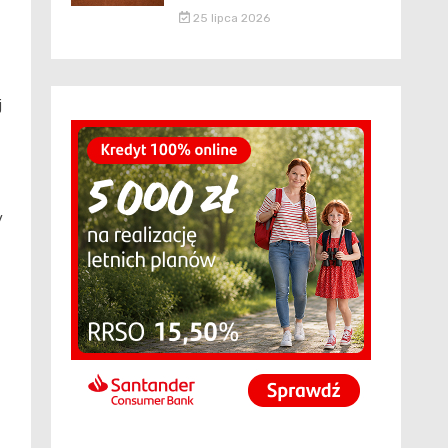
25 lipca 2026
j
y