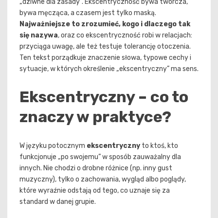
„dziwne dla zasady”. Ekscentryczność bywa twórcza,
bywa męcząca, a czasem jest tylko maską.
Najważniejsze to zrozumieć, kogo i dlaczego tak
się nazywa
, oraz co ekscentryczność robi w relacjach:
przyciąga uwagę, ale też testuje tolerancję otoczenia.
Ten tekst porządkuje znaczenie słowa, typowe cechy i
sytuacje, w których określenie „ekscentryczny” ma sens.
Ekscentryczny – co to
znaczy w praktyce?
W języku potocznym
ekscentryczny
to ktoś, kto
funkcjonuje „po swojemu” w sposób zauważalny dla
innych. Nie chodzi o drobne różnice (np. inny gust
muzyczny), tylko o zachowania, wygląd albo poglądy,
które wyraźnie odstają od tego, co uznaje się za
standard w danej grupie.