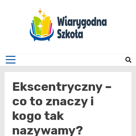
Skip
to
content
Wiary
Ekscentryczny –
co to znaczy i
kogo tak
nazywamy?