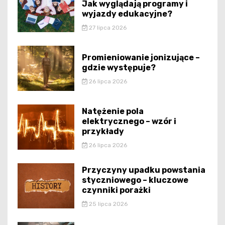
Jak wyglądają programy i
wyjazdy edukacyjne?
27 lipca 2026
Promieniowanie jonizujące –
gdzie występuje?
26 lipca 2026
Natężenie pola
elektrycznego – wzór i
przykłady
26 lipca 2026
Przyczyny upadku powstania
styczniowego – kluczowe
czynniki porażki
25 lipca 2026