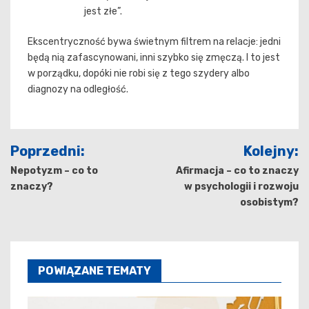
jest złe”.
Ekscentryczność bywa świetnym filtrem na relacje: jedni
będą nią zafascynowani, inni szybko się zmęczą. I to jest
w porządku, dopóki nie robi się z tego szydery albo
diagnozy na odległość.
Nawigacja
Poprzedni:
Kolejny:
wpisu
Nepotyzm – co to
Afirmacja – co to znaczy
znaczy?
w psychologii i rozwoju
osobistym?
POWIĄZANE TEMATY