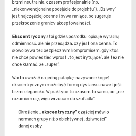
brzmi neutralnie, czasem profesjonalnie (np.
„niekonwencjonalne podejście do projektu”). „Dziwny”
jest najczęściej ocenne i bywa raniące, bo sugeruje
przekroczenie granicy akceptowalności.
Ekscentryczny
stoi gdzieś pośrodku: opisuje wyraźną
odmienność, ale nie przesądza, czy jest ona cenna. To
słowo bywa też bezpiecznym kompromisem, gdy ktoś
nie chce powiedzieć wprost „to jest irytujące”, ale też nie
chce kłamać, że „super”.
Warto uważać na jedną pułapkę: nazywanie kogoś
ekscentrycznym może być formą dystansu, nawet jeśli
brzmi elegancko. W praktyce to czasem to samo, co: „nie
rozumiem cię, więc wrzucam do szufladki”.
Określenie
„ekscentryczny”
częściej mówi o
normach grupy niż o obiektywnej „dziwności”
danej osoby.