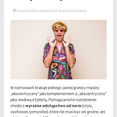
9 maja 2026
w
Nauczyciele
,
Rozwój Zawodowy
W rozmowach brakuje jednego: jasnej granicy między
„ekscentryczny” jako komplementem a „ekscentryczny”
jako złośliwą etykietą. Pomaga proste rozróżnienie:
chodzi o
wyraźne odstępstwo od norm
(stylu,
zachowań, pomysłów), które nie musi być ani groźne, ani