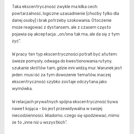
Taka ekscentryczność zwykle ma kilka cech:
powtarzalność, logiczne uzasadnienie (choćby tylko dla
danej osoby) i brak potrzeby szokowania. Otoczenie
może reagować z dystansem, ale z czasem często
pojawia się akceptacja: „on/ona tak ma, ale da się z tym
żyć”.
W pracy ten typ ekscentryczności potrafi być atutem:
świeże pomysły, odwaga do kwestionowania rutyny,
szukanie skrótów tam, gdzie inni widzą mur. Warunek jest
jeden: musi iść za tym dowożenie tematów, inaczej
ekscentryczność szybko zostaje odczytana jako
wymówka.
W relacjach prywatnych spójna ekscentryczność bywa
nawet kojąca – bo jest przewidywalna w swojej
niecodzienności. Wiadomo, czego się spodziewać, mimo
że to „inne niż u wszystkich”.