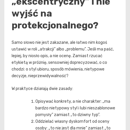
„ekscentryczny” i nie
wyjść na
protekcjonalnego?
Samo słowo nie jest zakazane, ale łatwo nim kogoś
ustawić w roli „atrakcji” albo „problemu”. Jeśli ma paść,
lepiej, by niosło opis, a nie ocenę. Zamiast rzucać
etykietą w próżnię, sensowniej doprecyzować, o co
chodzi: o styl ubioru, sposób mówienia, nietypowe
decyzje, nieprzewidywalność?
W praktyce działają dwie zasady:
Opisywać konkrety, a nie charakter: „ma
bardzo nietypowy styl i lubi nieszablonowe
pomysły” zamiast „to dziwny typ”.
Oddzielać własny dyskomfort od oceny
osoby: „to nie jest dla mnie” zamiast „to