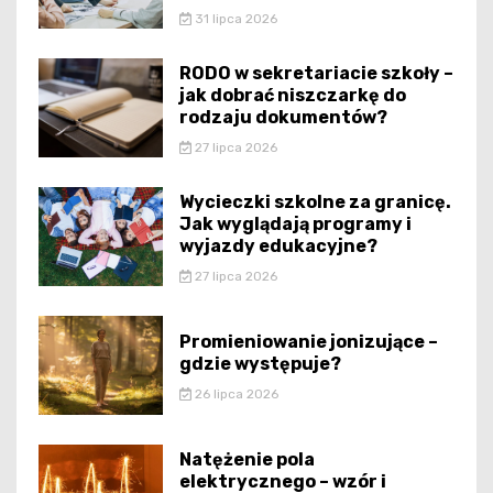
31 lipca 2026
RODO w sekretariacie szkoły –
jak dobrać niszczarkę do
rodzaju dokumentów?
27 lipca 2026
Wycieczki szkolne za granicę.
Jak wyglądają programy i
wyjazdy edukacyjne?
27 lipca 2026
Promieniowanie jonizujące –
gdzie występuje?
26 lipca 2026
Natężenie pola
elektrycznego – wzór i