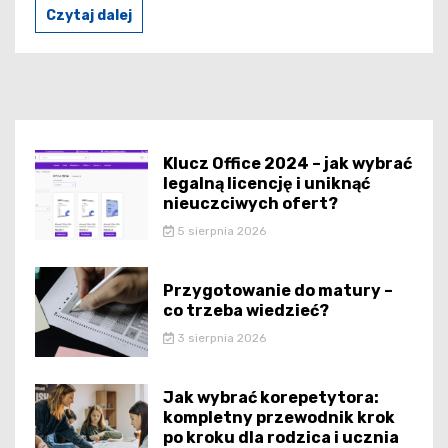
Czytaj dalej
Klucz Office 2024 – jak wybrać
legalną licencję i uniknąć
nieuczciwych ofert?
5 sierpnia 2026
Przygotowanie do matury –
co trzeba wiedzieć?
3 sierpnia 2026
Jak wybrać korepetytora:
kompletny przewodnik krok
po kroku dla rodzica i ucznia