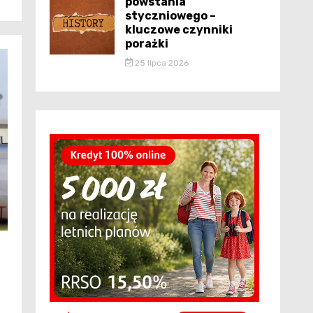
powstania
styczniowego –
kluczowe czynniki
porażki
25 lipca 2026