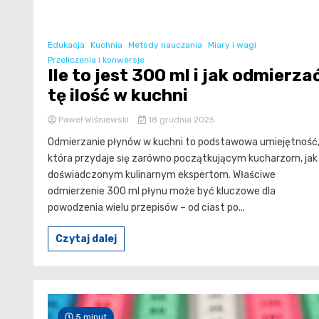
Edukacja
Kuchnia
Metody nauczania
Miary i wagi
Przeliczenia i konwersje
Ile to jest 300 ml i jak odmierza
tę ilość w kuchni
Paweł Wiśniewski
18 grudnia 2025
Odmierzanie płynów w kuchni to podstawowa umiejętność
która przydaje się zarówno początkującym kucharzom, jak 
doświadczonym kulinarnym ekspertom. Właściwe
odmierzenie 300 ml płynu może być kluczowe dla
powodzenia wielu przepisów – od ciast po...
Czytaj dalej
5 minut