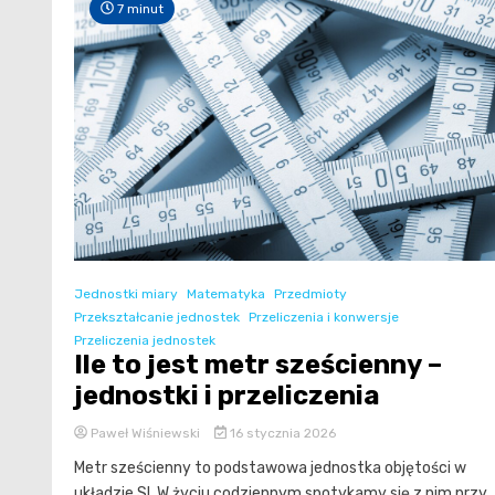
7 minut
Jednostki miary
Matematyka
Przedmioty
Przekształcanie jednostek
Przeliczenia i konwersje
Przeliczenia jednostek
Ile to jest metr sześcienny –
jednostki i przeliczenia
Paweł Wiśniewski
16 stycznia 2026
Metr sześcienny to podstawowa jednostka objętości w
układzie SI. W życiu codziennym spotykamy się z nim przy