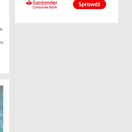
no
ym