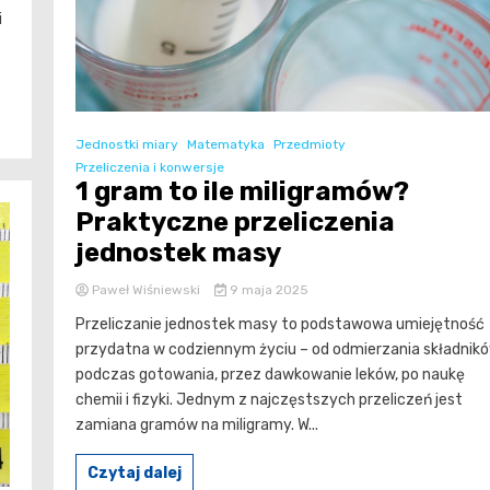
i
Jednostki miary
Matematyka
Przedmioty
Przeliczenia i konwersje
1 gram to ile miligramów?
Praktyczne przeliczenia
jednostek masy
Paweł Wiśniewski
9 maja 2025
Przeliczanie jednostek masy to podstawowa umiejętność
przydatna w codziennym życiu – od odmierzania składnik
podczas gotowania, przez dawkowanie leków, po naukę
chemii i fizyki. Jednym z najczęstszych przeliczeń jest
zamiana gramów na miligramy. W...
Czytaj dalej