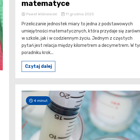
matematyce
Paweł Wiśniewski
11 grudnia 2025
Przeliczanie jednostek miary to jedna z podstawowych
umiejętności matematycznych, która przydaje się zarów
w szkole, jak i w codziennym życiu. Jednym z częstych
pytań jest relacja między kilometrem a decymetrem. W t
poradniku krok...
Czytaj dalej
4 minut