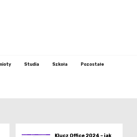
godna
mioty
Studia
Szkoła
Pozostałe
Klucz Office 2024 – jak