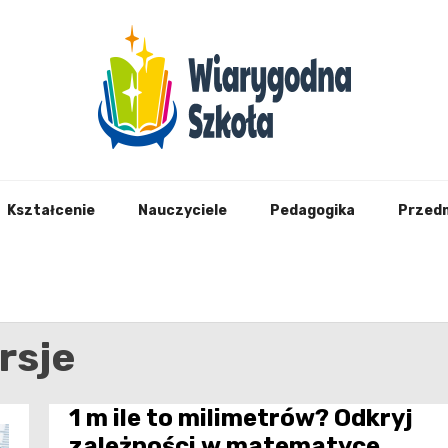
Wiary
Kształcenie
Nauczyciele
Pedagogika
Przed
rsje
1 m ile to milimetrów? Odkryj
zależności w matematyce