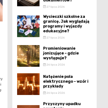
dokumentów?
27 lipca 2026
Wycieczki szkolne za
granicę. Jak wyglądają
programy i wyjazdy
edukacyjne?
27 lipca 2026
Promieniowanie
jonizujące – gdzie
występuje?
26 lipca 2026
Natężenie pola
zy
elektrycznego – wzór i
i
przykłady
ę
26 lipca 2026
Przyczyny upadku