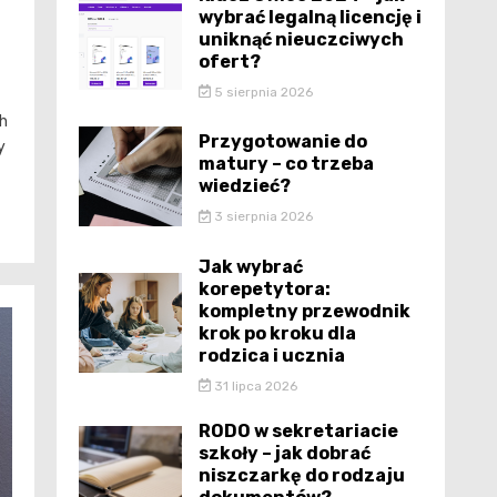
wybrać legalną licencję i
uniknąć nieuczciwych
ofert?
5 sierpnia 2026
ch
Przygotowanie do
y
matury – co trzeba
wiedzieć?
3 sierpnia 2026
Jak wybrać
korepetytora:
kompletny przewodnik
krok po kroku dla
rodzica i ucznia
31 lipca 2026
RODO w sekretariacie
szkoły – jak dobrać
niszczarkę do rodzaju