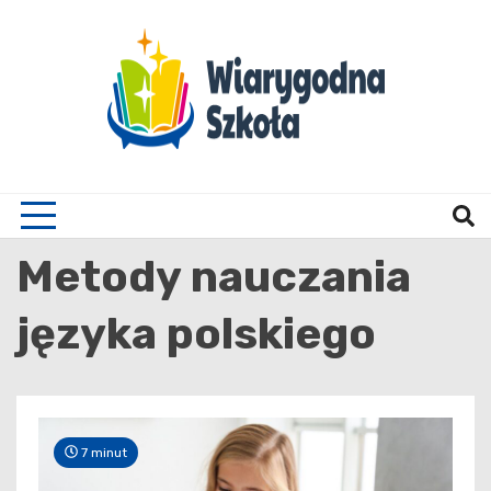
Skip
to
content
Wiary
Metody nauczania
języka polskiego
7 minut