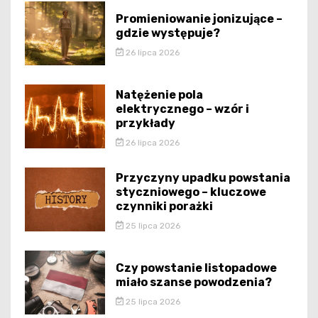
Promieniowanie jonizujące –
gdzie występuje?
26 lipca 2026
Natężenie pola
elektrycznego – wzór i
przykłady
26 lipca 2026
Przyczyny upadku powstania
styczniowego – kluczowe
czynniki porażki
25 lipca 2026
Czy powstanie listopadowe
miało szanse powodzenia?
25 lipca 2026