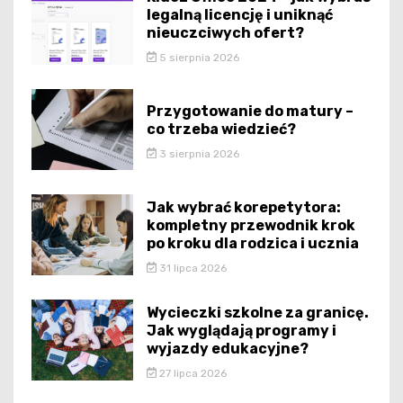
legalną licencję i uniknąć
nieuczciwych ofert?
5 sierpnia 2026
Przygotowanie do matury –
co trzeba wiedzieć?
3 sierpnia 2026
Jak wybrać korepetytora:
kompletny przewodnik krok
po kroku dla rodzica i ucznia
31 lipca 2026
Wycieczki szkolne za granicę.
Jak wyglądają programy i
wyjazdy edukacyjne?
27 lipca 2026