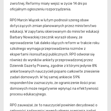
zwrotnej. Reformy miały wejść w życie 14 dni po
oficjalnym ogłoszeniu rozporządzenia.
RPO Marcin Wiącek w lutym podnosił szereg obaw
dotyczących zmian planowanych przez ministerstwo
edukacji. W zapytaniu skierowanym do minister edukacji
Barbary Nowackiej rzecznik wyraził obawy, że
wprowadzenie tak daleko idących reform w trakcie roku
szkolnego wymaga przeprowadzenia rozmów z
ekspertami i konsultacji publicznych. RPO odwołał się
również do wyników ankiety przeprowadzonej przez
Dziennik Gazetę Prawną, zgodnie z którymi jedynie 8%
ankietowanych nauczycieli poparło całkowite zniesienie
zadań domowych. W tej samej ankiecie 59%
respondentów zaznaczyło, że ograniczenie ilości prac
domowych może negatywnie wpłynąć na efektywność
procesu edukacyjnego.
RPO zauważał, że to nauczyciel powinien decydować o
celowości zadawania i ewentualnego oceniania zadań