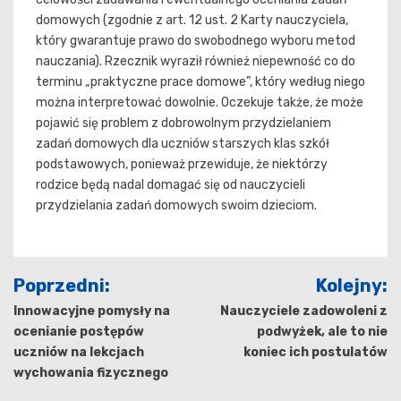
domowych (zgodnie z art. 12 ust. 2 Karty nauczyciela,
który gwarantuje prawo do swobodnego wyboru metod
nauczania). Rzecznik wyraził również niepewność co do
terminu „praktyczne prace domowe”, który według niego
można interpretować dowolnie. Oczekuje także, że może
pojawić się problem z dobrowolnym przydzielaniem
zadań domowych dla uczniów starszych klas szkół
podstawowych, ponieważ przewiduje, że niektórzy
rodzice będą nadal domagać się od nauczycieli
przydzielania zadań domowych swoim dzieciom.
Nawigacja
Poprzedni:
Kolejny:
wpisu
Innowacyjne pomysły na
Nauczyciele zadowoleni z
ocenianie postępów
podwyżek, ale to nie
uczniów na lekcjach
koniec ich postulatów
wychowania fizycznego