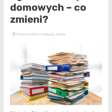
domowych – co
zmieni?
13 marca 2024
w
Edukacja
,
Szkoła