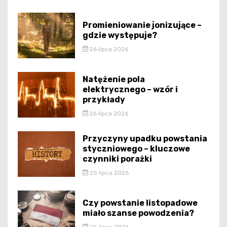
Promieniowanie jonizujące –
gdzie występuje?
26 lipca 2026
Natężenie pola
elektrycznego – wzór i
przykłady
26 lipca 2026
Przyczyny upadku powstania
styczniowego – kluczowe
czynniki porażki
25 lipca 2026
Czy powstanie listopadowe
miało szanse powodzenia?
25 lipca 2026