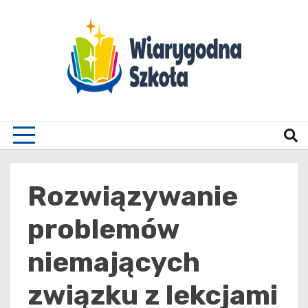
Skip
to
content
Wiary
Rozwiązywanie
problemów
niemających
związku z lekcjami