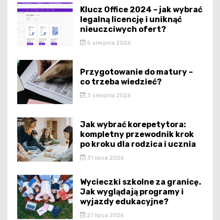
Klucz Office 2024 – jak wybrać
legalną licencję i uniknąć
nieuczciwych ofert?
5 sierpnia 2026
Przygotowanie do matury –
co trzeba wiedzieć?
3 sierpnia 2026
Jak wybrać korepetytora:
kompletny przewodnik krok
po kroku dla rodzica i ucznia
31 lipca 2026
Wycieczki szkolne za granicę.
Jak wyglądają programy i
wyjazdy edukacyjne?
27 lipca 2026