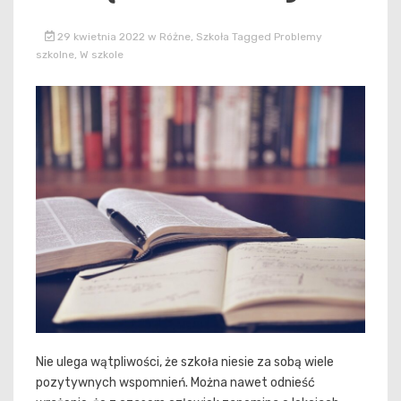
29 kwietnia 2022
w
Różne
,
Szkoła
Tagged
Problemy
szkolne
,
W szkole
Nie ulega wątpliwości, że szkoła niesie za sobą wiele
pozytywnych wspomnień. Można nawet odnieść