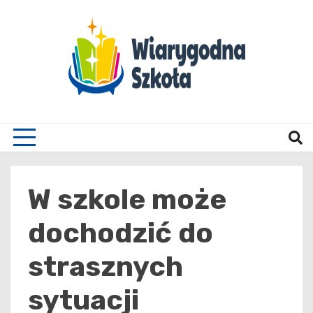
Skip
to
content
Wiary
W szkole może
dochodzić do
strasznych
sytuacji