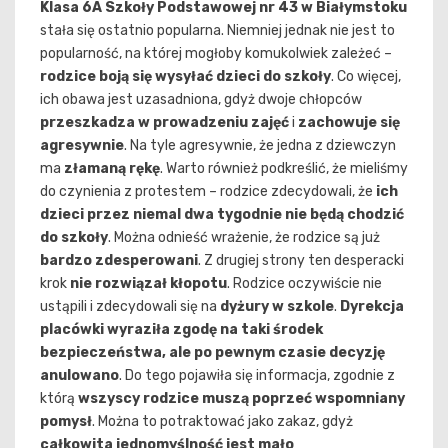
Klasa 6A Szkoły Podstawowej nr 43 w Białymstoku
stała się ostatnio popularna. Niemniej jednak nie jest to
popularność, na której mogłoby komukolwiek zależeć –
rodzice boją się wysyłać dzieci do szkoły
. Co więcej,
ich obawa jest uzasadniona, gdyż dwoje chłopców
przeszkadza w prowadzeniu zajęć
i
zachowuje się
agresywnie
. Na tyle agresywnie, że jedna z dziewczyn
ma
złamaną rękę
. Warto również podkreślić, że mieliśmy
do czynienia z protestem – rodzice zdecydowali, że
ich
dzieci przez niemal dwa tygodnie nie będą chodzić
do szkoły
. Można odnieść wrażenie, że rodzice są już
bardzo zdesperowani
. Z drugiej strony ten desperacki
krok
nie rozwiązał kłopotu
. Rodzice oczywiście nie
ustąpili i zdecydowali się na
dyżury w szkole
.
Dyrekcja
placówki wyraziła zgodę na taki środek
bezpieczeństwa, ale po pewnym czasie decyzję
anulowano
. Do tego pojawiła się informacja, zgodnie z
którą
wszyscy rodzice muszą poprzeć wspomniany
pomysł
. Można to potraktować jako zakaz, gdyż
całkowita jednomyślność jest mało