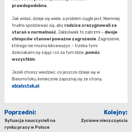
prawdopodobna
.
Jak widać, dzieje się wiele, a problem ciągle jest. Niemniej
trudno spodziewać się, aby
rodzice zrezygnowali ze
starań o normalność
. Jakkolwiek to zabrzmi –
dwoje
chłopców stanowi poważne zagrożenie
. Zagrożenie,
którego nie można lekceważyć – trzeba tymi
dzieciakami się zająć i co za tym idzie,
pomóc
wszystkim
.
Jeżeli chcesz wiedzieć, co jeszcze dzieje się w
Białymstoku, koniecznie zapoznaj się ze stroną
ebialystok.pl
.
Nawigacja
Poprzedni:
Kolejny:
wpisu
Sytuacja nauczycieli na
Życiowe nieszczęścia
rynku pracy w Polsce