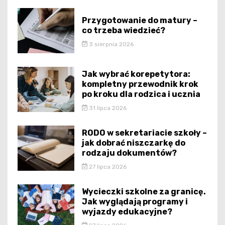
Przygotowanie do matury –
co trzeba wiedzieć?
3 sierpnia 2026
Jak wybrać korepetytora:
kompletny przewodnik krok
po kroku dla rodzica i ucznia
31 lipca 2026
RODO w sekretariacie szkoły –
jak dobrać niszczarkę do
rodzaju dokumentów?
27 lipca 2026
Wycieczki szkolne za granicę.
Jak wyglądają programy i
wyjazdy edukacyjne?