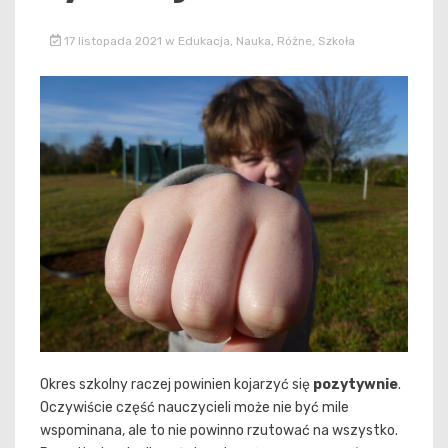
17 listopada 2021
w
Edukacja
,
Nauka
,
Różne
,
Szkoła
Okres szkolny raczej powinien kojarzyć się
pozytywnie
.
Oczywiście część nauczycieli może nie być mile
wspominana, ale to nie powinno rzutować na wszystko.