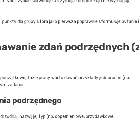
go typu szybkie sekwencje utrzymują tempo lekcji i nie wymagają
i: punkty dla grupy, która jako pierwsza poprawnie sformułuje pytanie i
nawanie zdań podrzędnych (
początkowej fazie pracy warto dawać przykłady jednorodne (np.
nym zadaniu.
dania podrzędnego
odrzędną i nazwij jej typ (np. dopełnieniowe, przydawkowe,
.