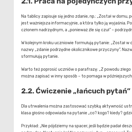
2.1. Praca na pojedynczych pr
Na tablicy zapisuje się jedno zdanie, np.: „Został w domu, 
jest ważniejsza informacyjnie, a która tylko ją wyjaśnia. P
członem nadrzędnym, a „ponieważ źle się czuł” – podrzęd
W kolejnym kroku uczniowie formułują pytanie: „Został w
nazwy „zdanie podrzędne okolicznikowe przyczyny”. Naz
sformułują pytanie.
Warto też poprosić uczniów o parafrazę: „Z powodu złego
można zapisać w inny sposób – to pomaga w późniejszych
2.2. Ćwiczenie „łańcuch pytań”
Dla utrwalenia można zastosować szybką aktywność ustną
klasa głośno odpowiada na pytanie „co? kogo? kiedy? gdzie
Przykład: „Nie pójdziemy na spacer, jeśli będzie padał desz