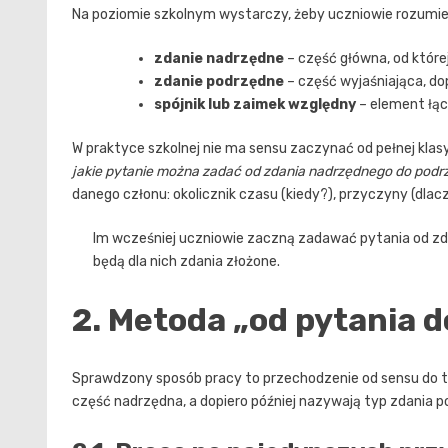
Na poziomie szkolnym wystarczy, żeby uczniowie rozumie
zdanie nadrzędne
– część główna, od której
zdanie podrzędne
– część wyjaśniająca, do
spójnik lub zaimek względny
– element łącz
W praktyce szkolnej nie ma sensu zaczynać od pełnej klasyf
jakie pytanie można zadać od zdania nadrzędnego do pod
danego członu: okolicznik czasu (kiedy?), przyczyny (dlac
Im wcześniej uczniowie zaczną zadawać pytania od z
będą dla nich zdania złożone.
2. Metoda „od pytania d
Sprawdzony sposób pracy to przechodzenie od sensu do term
część nadrzędna, a dopiero później nazywają typ zdania 