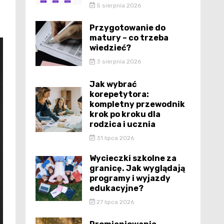
5 sierpnia 2026
Przygotowanie do
matury – co trzeba
wiedzieć?
3 sierpnia 2026
Jak wybrać
korepetytora:
kompletny przewodnik
krok po kroku dla
rodzica i ucznia
31 lipca 2026
Wycieczki szkolne za
granicę. Jak wyglądają
programy i wyjazdy
edukacyjne?
27 lipca 2026