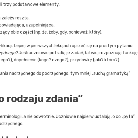
li trzy podstawowe elementy:
 zależy reszta,
powiadająca, uzupełniająca,
ący obie części (np. że, żeby, gdy, ponieważ, który).
ikacji. Lepiej w pierwszych lekcjach oprzeć się na prostym pytaniu:
rzędnego?
Jeśli uczniowie potrafią je zadać, łatwiej rozpoznają funkcję
zego?), dopełnienie (kogo? czego?), przydawkę (jaki? która?).
dania nadrzędnego do podrzędnego, tym mniej „suchą gramatyką”
o rodzaju zdania”
inologii, a nie odwrotnie. Uczniowie najpierw ustalają, o co „pyta”
podrzędnego.