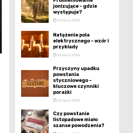
Promieniowanie
jonizujące – gdzie
występuje?
26 lipca 2026
Natężenie pola
elektrycznego – wzór i
przykłady
26 lipca 2026
Przyczyny upadku
powstania
styczniowego –
kluczowe czynniki
porażki
25 lipca 2026
Czy powstanie
listopadowe miało
szanse powodzenia?