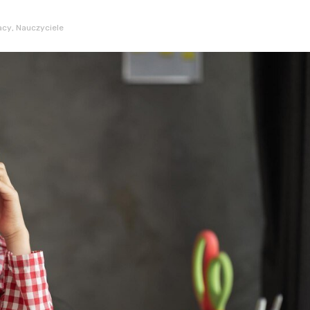
acy
,
Nauczyciele