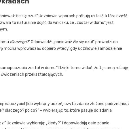
zykładach
ponieważ źle się czuł.” Uczniowie w parach próbują ustalić, która część
ozwala to naturalnie dojść do wniosku, że „został w domu” jest
nym.
 domu
dlaczego?
” Odpowiedź: „ponieważ źle się czuł” prowadzi do
wę można wprowadzać dopiero wtedy, gdy uczniowie samodzielnie
 samopoczucia został w domu.” Dzięki temu widać, że tę samą relację
 ćwiczeniach przekształcających.
: nauczyciel (lub wybrany uczeń) czyta zdanie złożone podrzędnie, 
? dlaczego? po co?” – wybierając to, które pasuje do zdania.
cz.” Uczniowie wybierają: „kiedy?” i dopowiadają całe zdanie