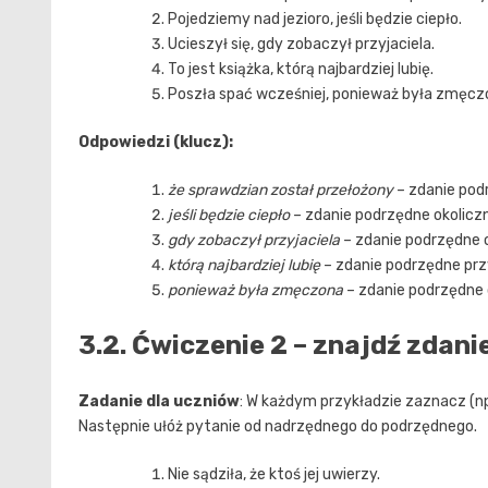
Pojedziemy nad jezioro, jeśli będzie ciepło.
Ucieszył się, gdy zobaczył przyjaciela.
To jest książka, którą najbardziej lubię.
Poszła spać wcześniej, ponieważ była zmęcz
Odpowiedzi (klucz):
że sprawdzian został przełożony
– zdanie podr
jeśli będzie ciepło
– zdanie podrzędne okolicz
gdy zobaczył przyjaciela
– zdanie podrzędne o
którą najbardziej lubię
– zdanie podrzędne prz
ponieważ była zmęczona
– zdanie podrzędne 
3.2. Ćwiczenie 2 – znajdź zdan
Zadanie dla uczniów
: W każdym przykładzie zaznacz (np.
Następnie ułóż pytanie od nadrzędnego do podrzędnego.
Nie sądziła, że ktoś jej uwierzy.