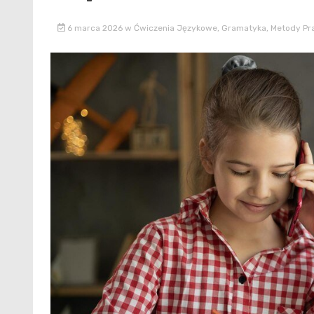
6 marca 2026
w
Ćwiczenia Językowe
,
Gramatyka
,
Metody Pr