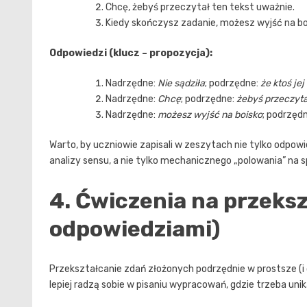
Chcę, żebyś przeczytał ten tekst uważnie.
Kiedy skończysz zadanie, możesz wyjść na bo
Odpowiedzi (klucz – propozycja):
Nadrzędne:
Nie sądziła
; podrzędne:
że ktoś jej
Nadrzędne:
Chcę
; podrzędne:
żebyś przeczyta
Nadrzędne:
możesz wyjść na boisko
; podrzęd
Warto, by uczniowie zapisali w zeszytach nie tylko odpow
analizy sensu, a nie tylko mechanicznego „polowania” na sp
4. Ćwiczenia na przeksz
odpowiedziami)
Przekształcanie zdań złożonych podrzędnie w prostsze (i
lepiej radzą sobie w pisaniu wypracowań, gdzie trzeba uni