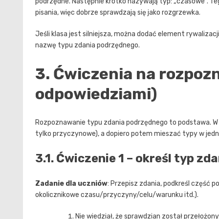
podrzędne. Następnie krótko nazywają typ: „czasowe”. Te
pisania, więc dobrze sprawdzają się jako rozgrzewka.
Jeśli klasa jest silniejsza, można dodać element rywalizacj
nazwę typu zdania podrzędnego.
3. Ćwiczenia na rozpoz
odpowiedziami)
Rozpoznawanie typu zdania podrzędnego to podstawa. W 
tylko przyczynowe), a dopiero potem mieszać typy w jed
3.1. Ćwiczenie 1 – określ typ z
Zadanie dla uczniów
: Przepisz zdania, podkreśl część p
okolicznikowe czasu/przyczyny/celu/warunku itd.).
Nie wiedział, że sprawdzian został przełożony