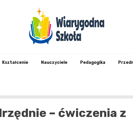
Wiary
Kształcenie
Nauczyciele
Pedagogika
Przed
rzędnie – ćwiczenia z