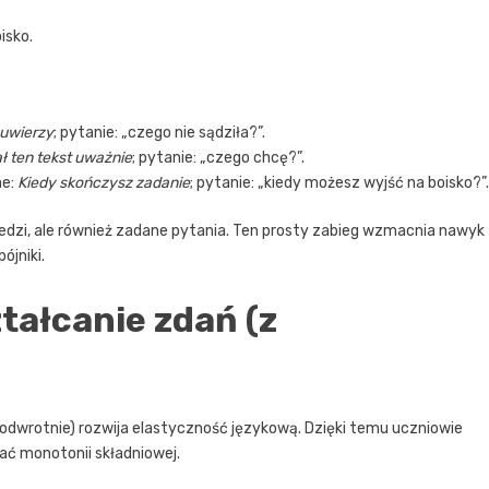
isko.
 uwierzy
; pytanie: „czego nie sądziła?”.
ł ten tekst uważnie
; pytanie: „czego chcę?”.
ne:
Kiedy skończysz zadanie
; pytanie: „kiedy możesz wyjść na boisko?”.
iedzi, ale również zadane pytania. Ten prosty zabieg wzmacnia nawyk
ójniki.
tałcanie zdań (z
 odwrotnie) rozwija elastyczność językową. Dzięki temu uczniowie
kać monotonii składniowej.