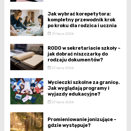
Jak wybrać korepetytora:
kompletny przewodnik krok
po kroku dla rodzica i ucznia
31 lipca 2026
RODO w sekretariacie szkoły –
jak dobrać niszczarkę do
rodzaju dokumentów?
27 lipca 2026
Wycieczki szkolne za granicę.
Jak wyglądają programy i
wyjazdy edukacyjne?
27 lipca 2026
Promieniowanie jonizujące –
gdzie występuje?