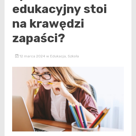
edukacyjny stoi
na krawędzi
zapaści?
12 marca 2024
w
Edukacja
,
Szkoła