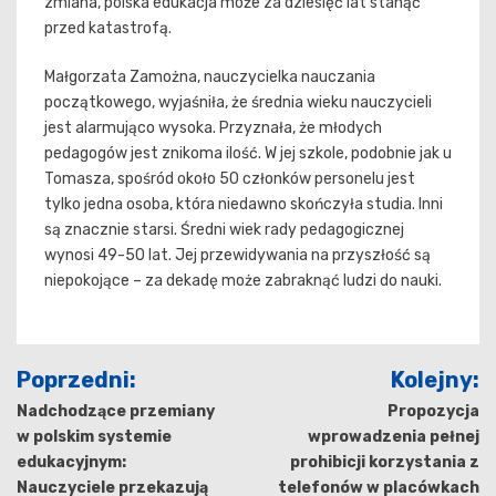
zmiana, polska edukacja może za dziesięć lat stanąć
przed katastrofą.
Małgorzata Zamożna, nauczycielka nauczania
początkowego, wyjaśniła, że średnia wieku nauczycieli
jest alarmująco wysoka. Przyznała, że młodych
pedagogów jest znikoma ilość. W jej szkole, podobnie jak u
Tomasza, spośród około 50 członków personelu jest
tylko jedna osoba, która niedawno skończyła studia. Inni
są znacznie starsi. Średni wiek rady pedagogicznej
wynosi 49-50 lat. Jej przewidywania na przyszłość są
niepokojące – za dekadę może zabraknąć ludzi do nauki.
Nawigacja
Poprzedni:
Kolejny:
wpisu
Nadchodzące przemiany
Propozycja
w polskim systemie
wprowadzenia pełnej
edukacyjnym:
prohibicji korzystania z
Nauczyciele przekazują
telefonów w placówkach