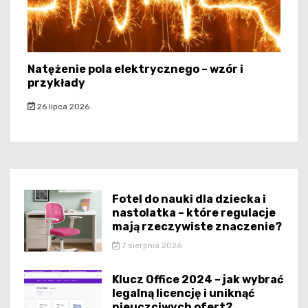
Natężenie pola elektrycznego – wzór i
przykłady
26 lipca 2026
Fotel do nauki dla dziecka i
nastolatka – które regulacje
mają rzeczywiste znaczenie?
7 sierpnia 2026
Klucz Office 2024 – jak wybrać
legalną licencję i uniknąć
nieuczciwych ofert?