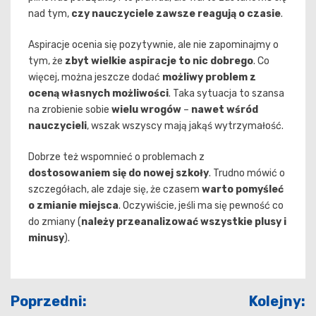
nad tym,
czy nauczyciele zawsze reagują o czasie
.
Aspiracje ocenia się pozytywnie, ale nie zapominajmy o
tym, że
zbyt wielkie aspiracje to nic dobrego
. Co
więcej, można jeszcze dodać
możliwy problem z
oceną własnych możliwości
. Taka sytuacja to szansa
na zrobienie sobie
wielu wrogów
–
nawet wśród
nauczycieli
, wszak wszyscy mają jakąś wytrzymałość.
Dobrze też wspomnieć o problemach z
dostosowaniem się do nowej szkoły
. Trudno mówić o
szczegółach, ale zdaje się, że czasem
warto pomyśleć
o zmianie miejsca
. Oczywiście, jeśli ma się pewność co
do zmiany (
należy przeanalizować wszystkie plusy i
minusy
).
Nawigacja
Poprzedni:
Kolejny: