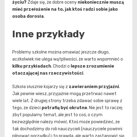
życiu?
Zdaje się, że dobre oceny
niekoniecznie muszą
mieć przełożenie na to, jak ktoś radzi sobie jako
osoba dorosła
.
Inne przykłady
Problemy szkolne można omawiać jeszcze długo,
aczkolwiek nie ulega wątpliwości, że warto wspomnieć o
kilku przykładach
. Chodzi o
lepsze zrozumienie
otaczającej nas rzeczywistości
.
Szkoła słusznie kojarzy się z
zawieraniem przyjaźni
.
Jak pewnie wiesz, przyjaźnie mogą przetrwać nawet
wiele lat. Z drugiej strony trzeba zdawać sobie sprawę z
tego, że dzieci
potrafią być okrutne
. Nie jest to raczej
zbyt popularny temat, ale jest to coś, o czym
bezwzględnie należy mówić. Ktoś może powiedzieć, że
tak dochodzimy do roli nauczycieli (nauczyciele powinni
pilnować porządku) i to prawda, ale warto zastanowić się