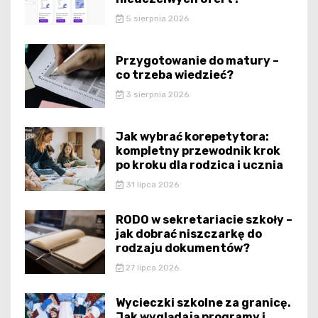
5 sierpnia 2026
Przygotowanie do matury –
co trzeba wiedzieć?
3 sierpnia 2026
Jak wybrać korepetytora:
kompletny przewodnik krok
po kroku dla rodzica i ucznia
31 lipca 2026
RODO w sekretariacie szkoły –
jak dobrać niszczarkę do
rodzaju dokumentów?
27 lipca 2026
Wycieczki szkolne za granicę.
Jak wyglądają programy i