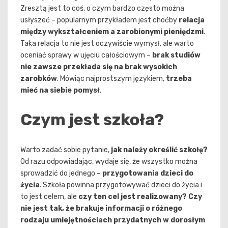
Zresztą jest to coś, o czym bardzo często można
usłyszeć – popularnym przykładem jest choćby
relacja
między wykształceniem a zarobionymi pieniędzmi
.
Taka relacja to nie jest oczywiście wymysł, ale warto
oceniać sprawy w ujęciu całościowym –
brak studiów
nie zawsze przekłada się na brak wysokich
zarobków
. Mówiąc najprostszym językiem,
trzeba
mieć na siebie pomysł
.
Czym jest szkoła?
Warto zadać sobie pytanie,
jak należy określić szkołę?
Od razu odpowiadając, wydaje się, że wszystko można
sprowadzić do jednego –
przygotowania dzieci do
życia
. Szkoła powinna przygotowywać dzieci do życia i
to jest celem, ale
czy ten cel jest realizowany?
Czy
nie jest tak, że brakuje informacji o różnego
rodzaju umiejętnościach przydatnych w dorosłym