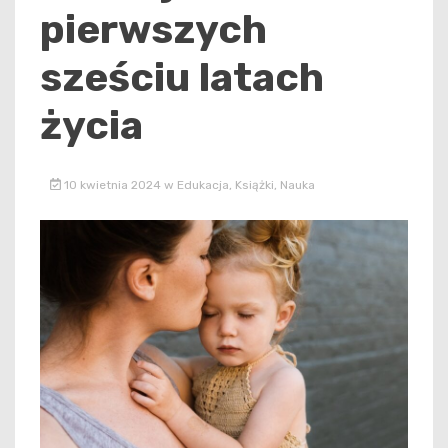
pierwszych
sześciu latach
życia
10 kwietnia 2024
w
Edukacja
,
Książki
,
Nauka