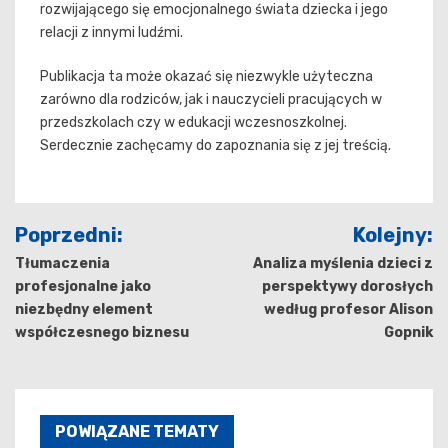
rozwijającego się emocjonalnego świata dziecka i jego
relacji z innymi ludźmi.
Publikacja ta może okazać się niezwykle użyteczna
zarówno dla rodziców, jak i nauczycieli pracujących w
przedszkolach czy w edukacji wczesnoszkolnej.
Serdecznie zachęcamy do zapoznania się z jej treścią.
Nawigacja
Poprzedni:
Kolejny:
wpisu
Tłumaczenia
Analiza myślenia dzieci z
profesjonalne jako
perspektywy dorosłych
niezbędny element
według profesor Alison
współczesnego biznesu
Gopnik
POWIĄZANE TEMATY