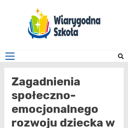
Skip
to
content
Wiary
Zagadnienia
społeczno-
emocjonalnego
rozwoju dziecka w