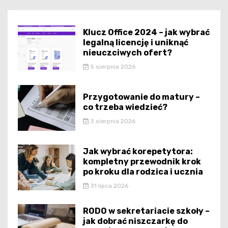
Klucz Office 2024 – jak wybrać
legalną licencję i uniknąć
nieuczciwych ofert?
5 sierpnia 2026
Przygotowanie do matury –
co trzeba wiedzieć?
3 sierpnia 2026
Jak wybrać korepetytora:
kompletny przewodnik krok
po kroku dla rodzica i ucznia
31 lipca 2026
RODO w sekretariacie szkoły –
jak dobrać niszczarkę do