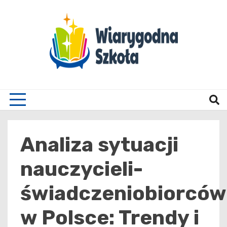
Skip
to
content
Wiary
Analiza sytuacji
nauczycieli-
świadczeniobiorców
w Polsce: Trendy i