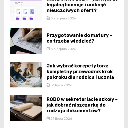
legalną licencję i uniknąć
nieuczciwych ofert?
5 sierpnia 2026
Przygotowanie do matury –
co trzeba wiedzieć?
3 sierpnia 2026
Jak wybrać korepetytora:
kompletny przewodnik krok
po kroku dla rodzica i ucznia
31 lipca 2026
RODO w sekretariacie szkoły –
jak dobrać niszczarkę do
rodzaju dokumentów?
27 lipca 2026