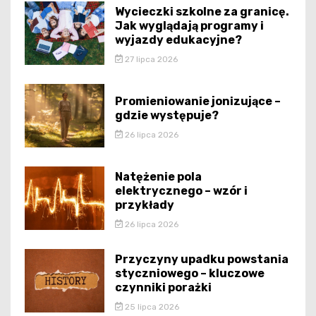
Wycieczki szkolne za granicę.
Jak wyglądają programy i
wyjazdy edukacyjne?
27 lipca 2026
Promieniowanie jonizujące –
gdzie występuje?
26 lipca 2026
Natężenie pola
elektrycznego – wzór i
przykłady
26 lipca 2026
Przyczyny upadku powstania
styczniowego – kluczowe
czynniki porażki
25 lipca 2026