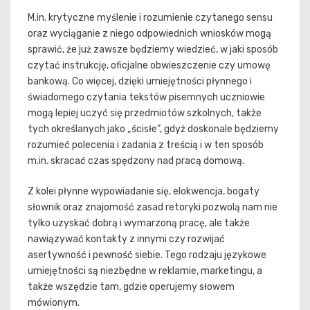
M.in. krytyczne myślenie i rozumienie czytanego sensu
oraz wyciąganie z niego odpowiednich wniosków mogą
sprawić, że już zawsze będziemy wiedzieć, w jaki sposób
czytać instrukcję, oficjalne obwieszczenie czy umowę
bankową. Co więcej, dzięki umiejętności płynnego i
świadomego czytania tekstów pisemnych uczniowie
mogą lepiej uczyć się przedmiotów szkolnych, także
tych określanych jako „ścisłe”, gdyż doskonale będziemy
rozumieć polecenia i zadania z treścią i w ten sposób
m.in. skracać czas spędzony nad pracą domową.
Z kolei płynne wypowiadanie się, elokwencja, bogaty
słownik oraz znajomość zasad retoryki pozwolą nam nie
tylko uzyskać dobrą i wymarzoną pracę, ale także
nawiązywać kontakty z innymi czy rozwijać
asertywność i pewność siebie. Tego rodzaju językowe
umiejętności są niezbędne w reklamie, marketingu, a
także wszędzie tam, gdzie operujemy słowem
mówionym.