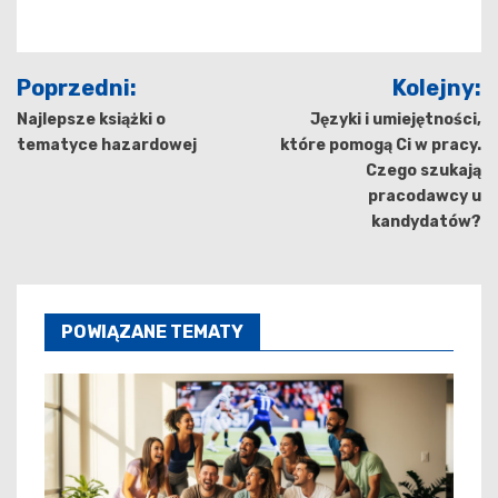
Nawigacja
Poprzedni:
Kolejny:
wpisu
Najlepsze książki o
Języki i umiejętności,
tematyce hazardowej
które pomogą Ci w pracy.
Czego szukają
pracodawcy u
kandydatów?
POWIĄZANE TEMATY