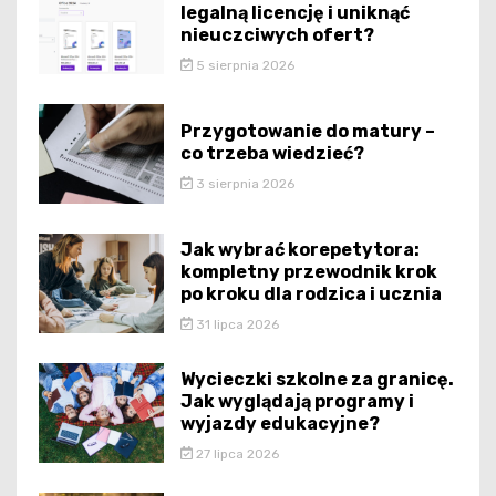
legalną licencję i uniknąć
nieuczciwych ofert?
5 sierpnia 2026
Przygotowanie do matury –
co trzeba wiedzieć?
3 sierpnia 2026
Jak wybrać korepetytora:
kompletny przewodnik krok
po kroku dla rodzica i ucznia
31 lipca 2026
Wycieczki szkolne za granicę.
Jak wyglądają programy i
wyjazdy edukacyjne?
27 lipca 2026