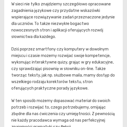
W sieci nie tylko znajdziemy szczegółowo opracowane
zagadnienia językowe czy przydatne wskazówki
wspierające rozwiązywanie zadań przeznaczone jedynie
dla uczniów. To także niezwykłe bogactwo
nowoczesnych stron i aplikacji oferujących rozwój
słownictwa dla każdego.
Dziś poprzez smartfony czy komputery w dowolnym
miejscu i czasie możemy rozwijać swoje kompetencje,
wykonując interaktywne quizy, grając w gry edukacyjne,
czy sprawdzając pisownię w słowniku on-line. Także
tworząc teksty, jak np. służbowe maila, mamy dostęp do
wszelkiego rodzaju korektorów tekstu, stron
oferujących praktyczne porady językowe.
W ten sposób możemy dopasować materiał do swoich
potrzeb i rozwijać to, czego potrzebujemy, omijając
zbędne dla nas ćwiczenia czy umiejętności. Z pewnością
nie każdy pracodawca wymaga od nas perfekcyjnej
znajomości gramatyki czy fleksji.