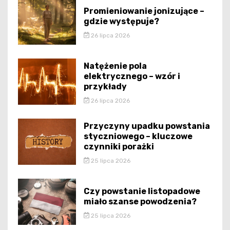
Promieniowanie jonizujące –
gdzie występuje?
26 lipca 2026
Natężenie pola
elektrycznego – wzór i
przykłady
26 lipca 2026
Przyczyny upadku powstania
styczniowego – kluczowe
czynniki porażki
25 lipca 2026
Czy powstanie listopadowe
miało szanse powodzenia?
25 lipca 2026