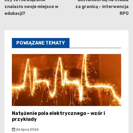
znalazło swoje miejsce w
za granicą – interwencja
edukacji?
RPO
POWIĄZANE TEMATY
Natężenie pola elektrycznego – wzór i
przykłady
26 lipca 2026