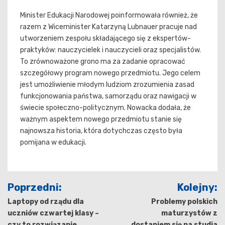
Minister Edukacji Narodowej poinformowała również, że
razem z Wiceminister Katarzyną Lubnauer pracuje nad
utworzeniem zespołu składającego się z ekspertów-
praktyków: nauczycielek i nauczycieli oraz specjalistów.
To zrównoważone grono ma za zadanie opracować
szczegółowy program nowego przedmiotu. Jego celem
jest umożliwienie młodym ludziom zrozumienia zasad
funkcjonowania państwa, samorządu oraz nawigacji w
świecie społeczno-politycznym. Nowacka dodała, że
ważnym aspektem nowego przedmiotu stanie się
najnowsza historia, która dotychczas często była
pomijana w edukacji.
Nawigacja
Poprzedni:
Kolejny:
wpisu
Laptopy od rządu dla
Problemy polskich
uczniów czwartej klasy –
maturzystów z
czy to rozwiązanie
dostaniem się na studia