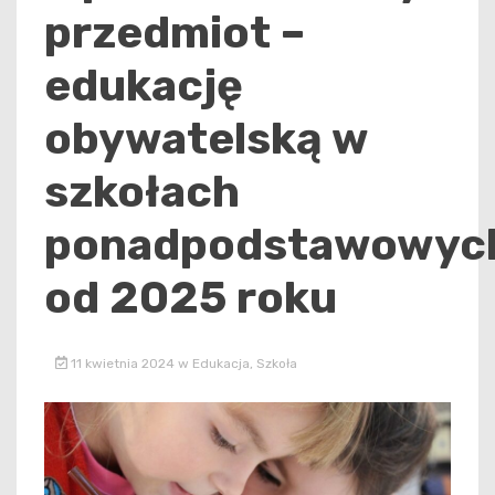
przedmiot –
edukację
obywatelską w
szkołach
ponadpodstawowyc
od 2025 roku
11 kwietnia 2024
w
Edukacja
,
Szkoła