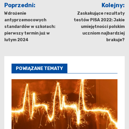
Nawigacja
Poprzedni:
Kolejny:
wpisu
Wdrożenie
Zaskakujące rezultaty
antyprzemocowych
testów PISA 2022: Jakie
standardów w szkołach:
umiejętności polskim
pierwszy termin już w
uczniom najbardziej
lutym 2024
brakuje?
POWIĄZANE TEMATY