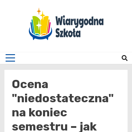
Skip
to
content
Wiary
Ocena
"niedostateczna"
na koniec
semestru – jak