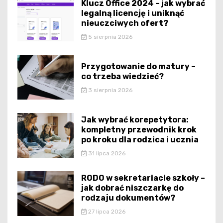
Klucz Office 2024 – jak wybrać
legalną licencję i uniknąć
nieuczciwych ofert?
5 sierpnia 2026
Przygotowanie do matury –
co trzeba wiedzieć?
3 sierpnia 2026
Jak wybrać korepetytora:
kompletny przewodnik krok
po kroku dla rodzica i ucznia
31 lipca 2026
RODO w sekretariacie szkoły –
jak dobrać niszczarkę do
rodzaju dokumentów?
27 lipca 2026