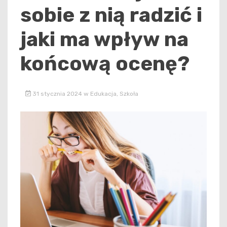
sobie z nią radzić i
jaki ma wpływ na
końcową ocenę?
31 stycznia 2024
w
Edukacja
,
Szkoła