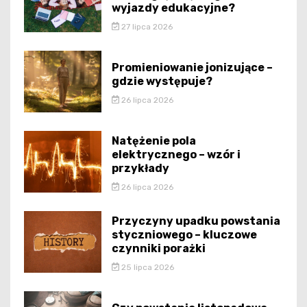
wyjazdy edukacyjne?
27 lipca 2026
Promieniowanie jonizujące –
gdzie występuje?
26 lipca 2026
Natężenie pola
elektrycznego – wzór i
przykłady
26 lipca 2026
Przyczyny upadku powstania
styczniowego – kluczowe
czynniki porażki
25 lipca 2026