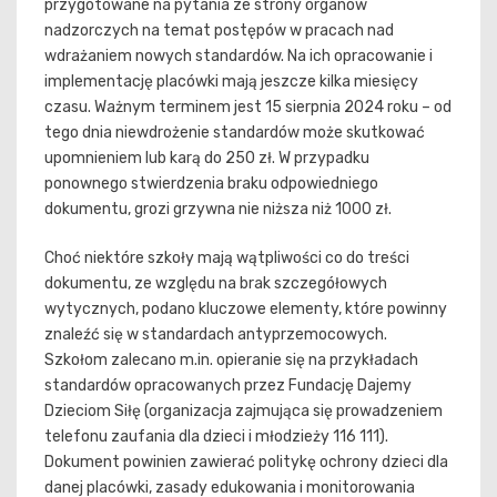
przygotowane na pytania ze strony organów
nadzorczych na temat postępów w pracach nad
wdrażaniem nowych standardów. Na ich opracowanie i
implementację placówki mają jeszcze kilka miesięcy
czasu. Ważnym terminem jest 15 sierpnia 2024 roku – od
tego dnia niewdrożenie standardów może skutkować
upomnieniem lub karą do 250 zł. W przypadku
ponownego stwierdzenia braku odpowiedniego
dokumentu, grozi grzywna nie niższa niż 1000 zł.
Choć niektóre szkoły mają wątpliwości co do treści
dokumentu, ze względu na brak szczegółowych
wytycznych, podano kluczowe elementy, które powinny
znaleźć się w standardach antyprzemocowych.
Szkołom zalecano m.in. opieranie się na przykładach
standardów opracowanych przez Fundację Dajemy
Dzieciom Siłę (organizacja zajmująca się prowadzeniem
telefonu zaufania dla dzieci i młodzieży 116 111).
Dokument powinien zawierać politykę ochrony dzieci dla
danej placówki, zasady edukowania i monitorowania