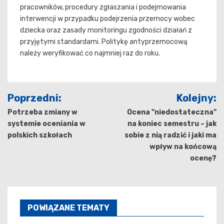
pracowników, procedury zgłaszania i podejmowania
interwencji w przypadku podejrzenia przemocy wobec
dziecka oraz zasady monitoringu zgodności działań z
przyjętymi standardami. Politykę antyprzemocową
należy weryfikować co najmniej raz do roku.
Nawigacja
Poprzedni:
Kolejny:
wpisu
Potrzeba zmiany w
Ocena "niedostateczna"
systemie oceniania w
na koniec semestru – jak
polskich szkołach
sobie z nią radzić i jaki ma
wpływ na końcową
ocenę?
POWIĄZANE TEMATY