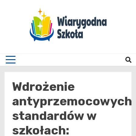
Skip
to
content
Wiary
Wdrożenie
antyprzemocowych
standardów w
szkołach: