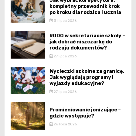
Jak wybrać korepetytora:
kompletny przewodnik krok
po kroku dla rodzica i ucznia
31 lipca 2026
RODO w sekretariacie szkoły –
jak dobrać niszczarkę do
rodzaju dokumentów?
27 lipca 2026
Wycieczki szkolne za granicę.
Jak wyglądają programy i
wyjazdy edukacyjne?
27 lipca 2026
Promieniowanie jonizujące –
gdzie występuje?
26 lipca 2026