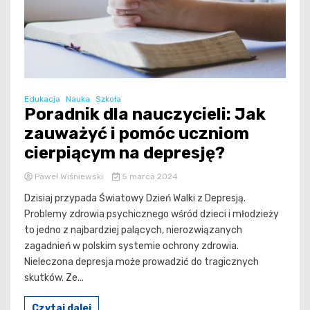
Edukacja
Nauka
Szkoła
Poradnik dla nauczycieli: Jak
zauważyć i pomóc uczniom
cierpiącym na depresję?
Paweł Wiśniewski
5 marca 2024
Dzisiaj przypada Światowy Dzień Walki z Depresją.
Problemy zdrowia psychicznego wśród dzieci i młodzieży
to jedno z najbardziej palących, nierozwiązanych
zagadnień w polskim systemie ochrony zdrowia.
Nieleczona depresja może prowadzić do tragicznych
skutków. Ze...
Czytaj dalej